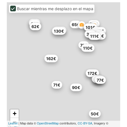
Buscar mientras me desplazo en el mapa
64€
61€
55€
65€
62€
39€
35€
101€
190€
130€
280€
182€
30€
33€
75€
81€
111€
71€
110€
162€
114€
172€
76€
61€
67€
77€
77€
71€
90€
+
50€
−
Leaflet
| Map data ©
OpenStreetMap
contributors,
CC-BY-SA
, Imagery ©