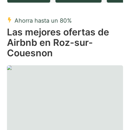
question
question
mark
mark
Ahorra hasta un 80%
key
key
Las mejores ofertas de
to
to
get
get
Airbnb en Roz-sur-
the
the
Couesnon
keyboard
keyboard
shortcuts
shortcuts
for
for
changing
changing
dates.
dates.