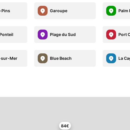
-Pins
Garoupe
Palm 
Ponteil
Plage du Sud
Port 
-sur-Mer
Blue Beach
La Ca
84€