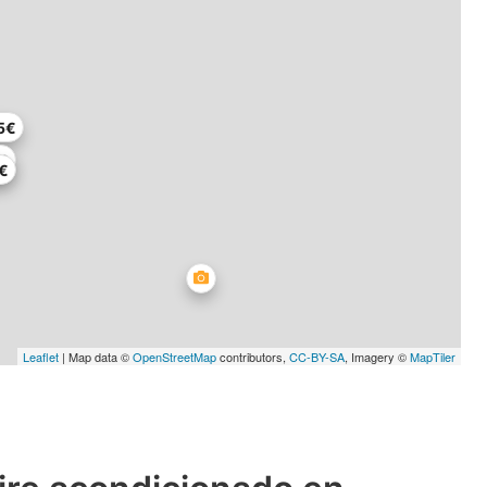
5€
€
€
Leaflet
| Map data ©
OpenStreetMap
contributors,
CC-BY-SA
, Imagery ©
MapTiler