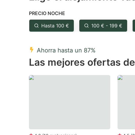
the
th
PRECIO NOCHE
question
qu
mark
m
Hasta 100 €
100 € - 199 €
key
k
to
to
Ahorra hasta un 87%
get
ge
Las mejores ofertas d
the
th
keyboard
k
shortcuts
sh
for
fo
changing
c
dates.
da