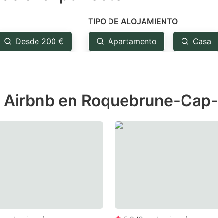
e
TIPO DE ALOJAMIENTO
estion
ark
Desde 200 €
Apartamento
Casa
ey
t
e Airbnb en Roquebrune-Cap
e
eyboard
ortcuts
r
hanging
tes.