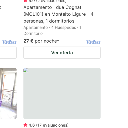
5.0
(
2
evaluaciones
)
t
Apartamento I due Cognati
(MOL101) en Montalto Ligure - 4
personas, 1 dormitorios
Apartamento · 4 Huéspedes · 1
Dormitorio
27 €
por noche
*
Ver oferta
4.6
(
17
evaluaciones
)