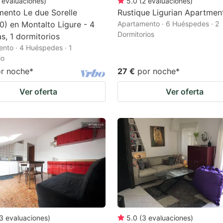
evaluaciones
)
5.0
(
2
evaluaciones
)
ento Le due Sorelle
Rustique Ligurian Apartmen
) en Montalto Ligure - 4
Apartamento · 6 Huéspedes · 2
Dormitorios
s, 1 dormitorios
nto · 4 Huéspedes · 1
io
r noche
*
27 €
por noche
*
Ver oferta
Ver oferta
3
evaluaciones
)
5.0
(
3
evaluaciones
)