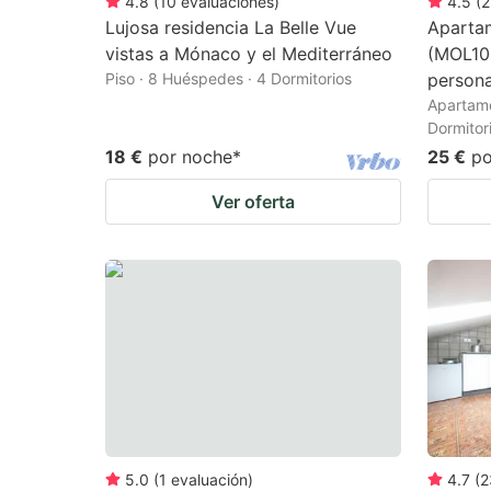
4.8
(
10
evaluaciones
)
4.5
(
2
Lujosa residencia La Belle Vue
Apartam
vistas a Mónaco y el Mediterráneo
(MOL100
Piso · 8 Huéspedes · 4 Dormitorios
persona
Apartame
Dormitor
18 €
por noche
*
25 €
po
Ver oferta
5.0
(
1
evaluación
)
4.7
(
2