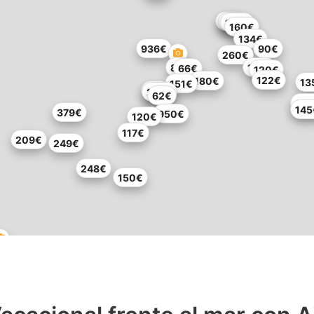
93€
201€
143€
160€
134€
936€
90€
260€
81€
147€
66€
120€
122€
180€
13
151€
68€
298€
62€
146
145
379€
950€
120€
117€
209€
249€
248€
150€