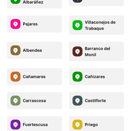
Albaráñez
Villaconejos de
Pajares
Trabaque
Barranco del
Albendea
Monil
Cañamares
Cañizares
Carrascosa
Castilforte
Fuertescusa
Priego