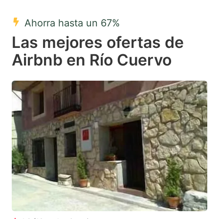
mark
mark
Ahorra hasta un 67%
key
key
Las mejores ofertas de
to
to
get
get
Airbnb en Río Cuervo
the
the
keyboard
keyboard
shortcuts
shortcuts
for
for
changing
changing
dates.
dates.