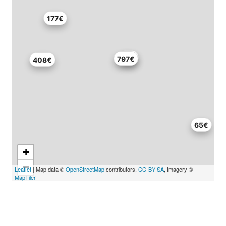
177€
91€
797€
408€
65€
+
−
Leaflet
| Map data ©
OpenStreetMap
contributors,
CC-BY-SA
, Imagery ©
MapTiler