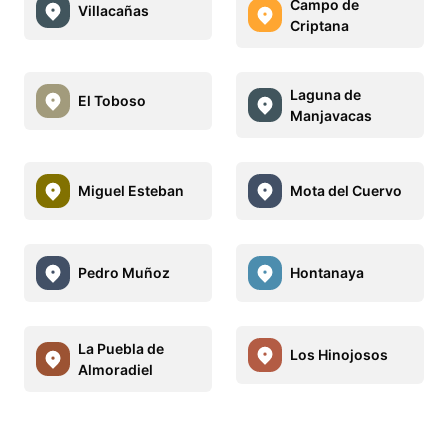
Campo de
Villacañas
Criptana
Laguna de
El Toboso
Manjavacas
Miguel Esteban
Mota del Cuervo
Pedro Muñoz
Hontanaya
La Puebla de
Los Hinojosos
Almoradiel