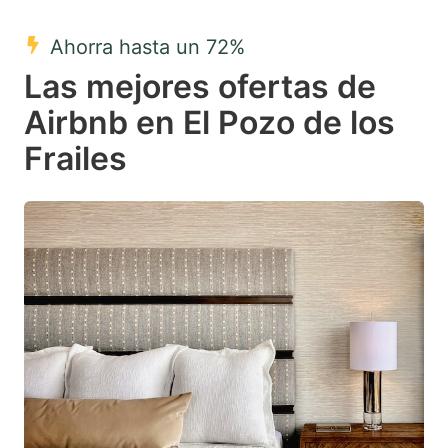
mark
mark
Ahorra hasta un 72%
key
key
Las mejores ofertas de
to
to
get
get
Airbnb en El Pozo de los
the
the
Frailes
keyboard
keyboard
shortcuts
shortcuts
for
for
changing
changing
dates.
dates.