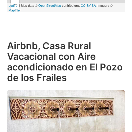
−
Leaflet
| Map data ©
OpenStreetMap
contributors,
CC-BY-SA
, Imagery ©
MapTiler
Airbnb, Casa Rural
Vacacional con Aire
acondicionado en El Pozo
de los Frailes