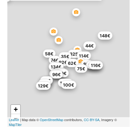
148€
44€
58€
325€
114€
35€
74€
92€
62€
81€
351€
147€
100€
116€
87€
134€
75€
81€
112€
39€
78€
97€
96€
79€
86€
85€
104€
65€
100€
129€
+
−
Leaflet
| Map data ©
OpenStreetMap
contributors,
CC-BY-SA
, Imagery ©
MapTiler