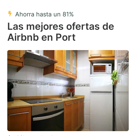
mark
mark
Ahorra hasta un 81%
key
key
Las mejores ofertas de
to
to
get
get
Airbnb en Port
the
the
keyboard
keyboard
shortcuts
shortcuts
for
for
changing
changing
dates.
dates.