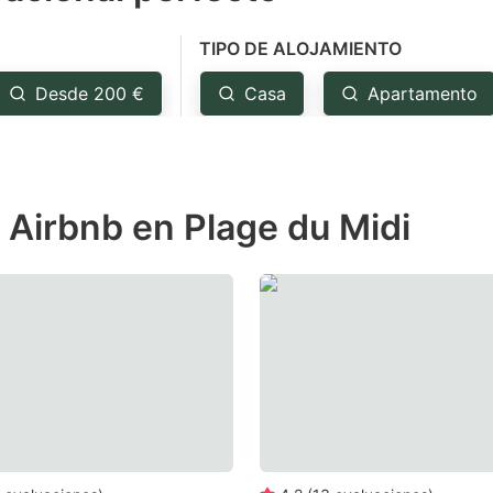
e
TIPO DE ALOJAMIENTO
estion
ark
Desde 200 €
Casa
Apartamento
ey
t
 Airbnb en Plage du Midi
e
eyboard
ortcuts
r
hanging
tes.