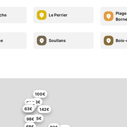
Plage
che
Le Perrier
Born
ne
Soullans
Bois-
100€
63€
69€
91€
73€
63€
142€
85€
98€
68€