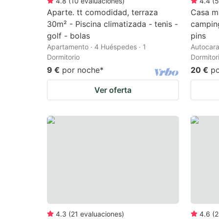
4.8
(
10
evaluaciones
)
4.4
(
5
Aparte. tt comodidad, terraza
Casa mó
30m² - Piscina climatizada - tenis -
camping
golf - bolas
pins
Apartamento · 4 Huéspedes · 1
Autocara
Dormitorio
Dormitor
9 €
por noche
*
20 €
p
Ver oferta
4.3
(
21
evaluaciones
)
4.6
(
2