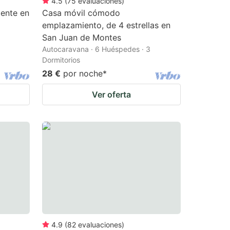
4.5
(
75
evaluaciones
)
mente en
Casa móvil cómodo
emplazamiento, de 4 estrellas en
San Juan de Montes
Autocaravana · 6 Huéspedes · 3
Dormitorios
28 €
por noche
*
Ver oferta
4.9
(
82
evaluaciones
)