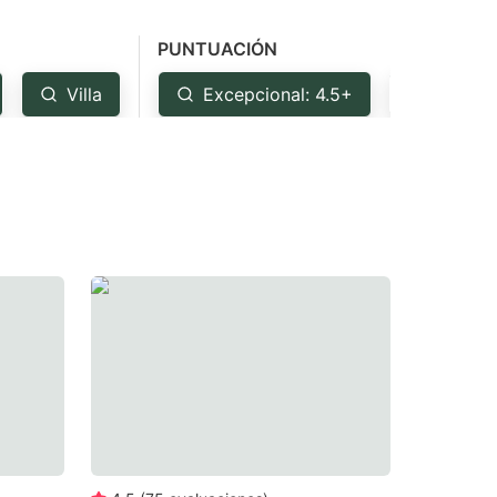
PUNTUACIÓN
Villa
Excepcional: 4.5+
Muy bu