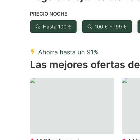
the
th
PRECIO NOCHE
question
qu
mark
m
Hasta 100 €
100 € - 199 €
key
k
to
to
Ahorra hasta un 91%
get
ge
Las mejores ofertas de
the
th
keyboard
k
shortcuts
sh
for
fo
changing
c
dates.
da