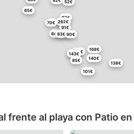
82€
52€
65€
83€
80€
262€
70€
91€
250€
84€
83€
90€
168€
281€
172€
143€
140€
85€
138€
101€
 frente al playa con Patio en