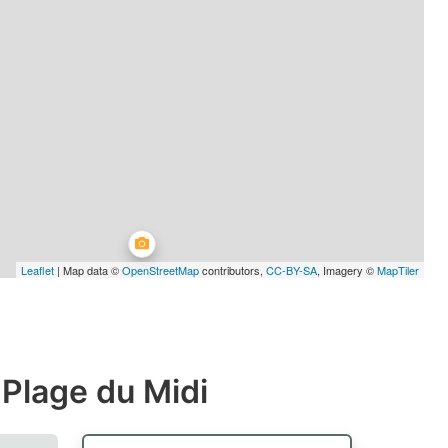
Leaflet
| Map data ©
OpenStreetMap
contributors,
CC-BY-SA
, Imagery ©
MapTiler
 Plage du Midi