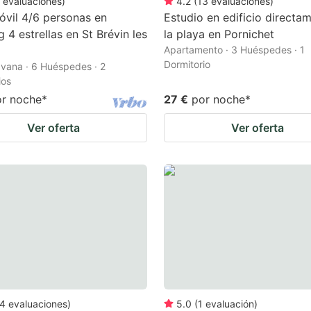
evaluaciones
)
4.2
(
13
evaluaciones
)
vil 4/6 personas en
Estudio en edificio directa
 4 estrellas en St Brévin les
la playa en Pornichet
Apartamento · 3 Huéspedes · 1
Dormitorio
vana · 6 Huéspedes · 2
ios
or noche
*
27 €
por noche
*
Ver oferta
Ver oferta
4
evaluaciones
)
5.0
(
1
evaluación
)