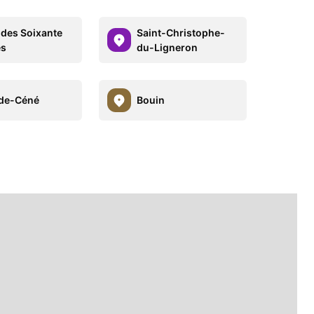
 des Soixante
Saint-Christophe-
es
du-Ligneron
de-Céné
Bouin