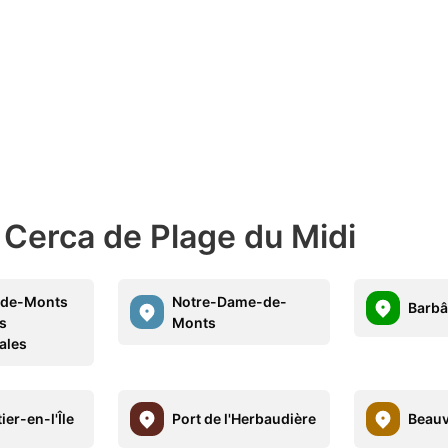
 Cerca de Plage du Midi
-de-Monts
Notre-Dame-de-
Barbâ
es
Monts
ales
er-en-l'Île
Port de l'Herbaudière
Beauv