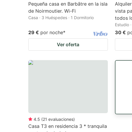
Pequeña casa en Barbâtre en la isla
Alquile
de Noirmoutier. Wi-Fi
vista p
Casa · 3 Huéspedes · 1 Dormitorio
todos l
Estudio 
29 €
por noche
*
30 €
p
Ver oferta
4.5
(
21
evaluaciones
)
Casa T3 en residencia 3 * tranquila