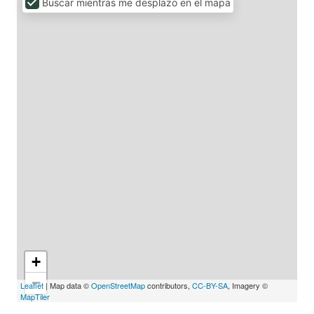
Buscar mientras me desplazo en el mapa
+
−
Leaflet
| Map data ©
OpenStreetMap
contributors,
CC-BY-SA
, Imagery ©
MapTiler