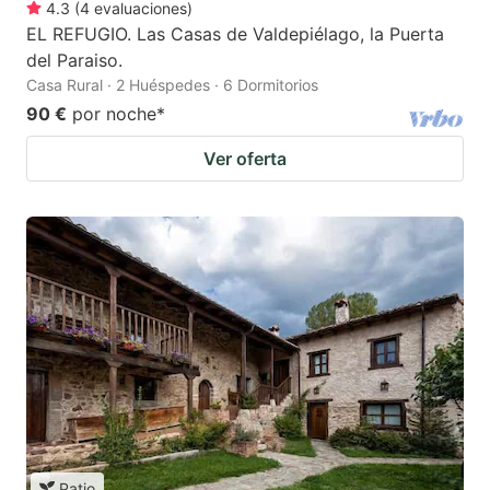
4.3
(
4
evaluaciones
)
EL REFUGIO. Las Casas de Valdepiélago, la Puerta
del Paraiso.
Casa Rural · 2 Huéspedes · 6 Dormitorios
90 €
por noche
*
Ver oferta
Patio