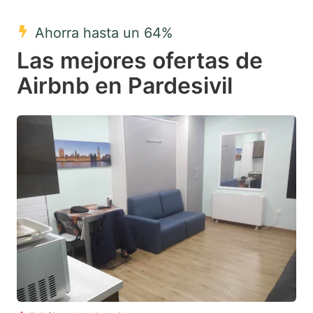
mark
mark
Ahorra hasta un 64%
key
key
Las mejores ofertas de
to
to
get
get
Airbnb en Pardesivil
the
the
keyboard
keyboard
shortcuts
shortcuts
for
for
changing
changing
dates.
dates.