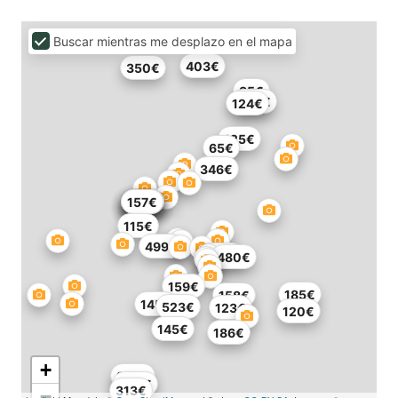
Buscar mientras me desplazo en el mapa
403€
350€
85€
200€
124€
125€
65€
346€
179€
154€
154€
179€
154€
157€
115€
499€
220€
480€
159€
185€
158€
145€
523€
123€
120€
145€
186€
+
248€
308€
313€
−