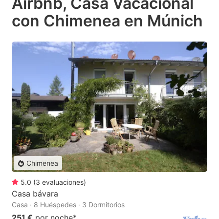
Airbnb, Casa Vacacional
con Chimenea en Múnich
Chimenea
5.0
(
3
evaluaciones
)
Casa bávara
Casa · 8 Huéspedes · 3 Dormitorios
251 €
por noche
*