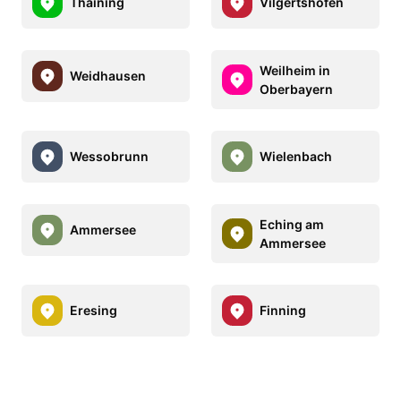
Thaining
Vilgertshofen
Weilheim in
Weidhausen
Oberbayern
Wessobrunn
Wielenbach
Eching am
Ammersee
Ammersee
Eresing
Finning