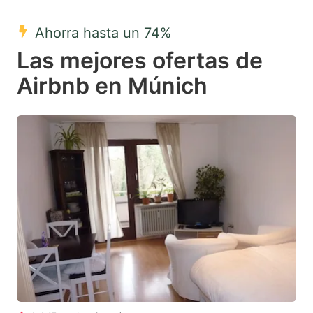
mark
mark
Ahorra hasta un 74%
key
key
Las mejores ofertas de
to
to
get
get
Airbnb en Múnich
the
the
keyboard
keyboard
shortcuts
shortcuts
for
for
changing
changing
dates.
dates.