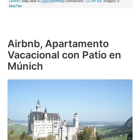
Leaflet
| Map data ©
OpenStreetMap
contributors,
CC-BY-SA
, Imagery ©
MapTiler
Airbnb, Apartamento
Vacacional con Patio en
Múnich