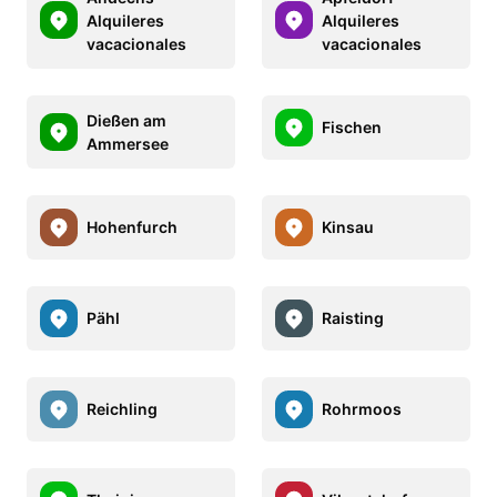
Alquileres
Alquileres
vacacionales
vacacionales
Dießen am
Fischen
Ammersee
Hohenfurch
Kinsau
Pähl
Raisting
Reichling
Rohrmoos