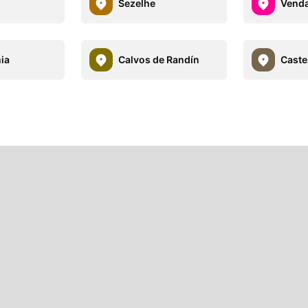
Sezelhe
Vend
mia
Calvos de Randín
Caste