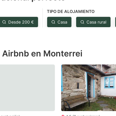
e
TIPO DE ALOJAMIENTO
estion
ark
Desde 200 €
Casa
Casa rural
ey
t
 Airbnb en Monterrei
e
eyboard
ortcuts
r
hanging
tes.