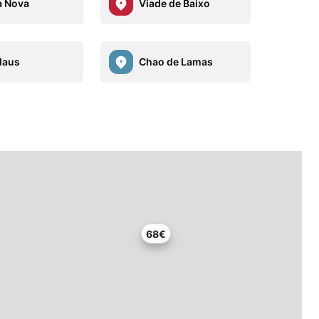
a Nova
Viade de Baixo
laus
Chao de Lamas
68€