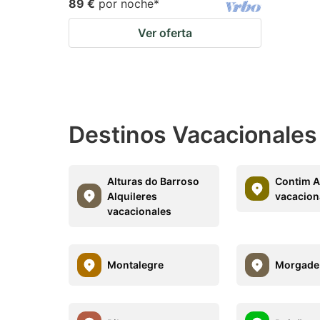
89 €
por noche
*
Ver oferta
Destinos Vacacionales
Alturas do Barroso
Contim A
Alquileres
vacacion
vacacionales
Montalegre
Morgade