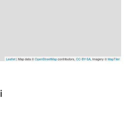
Leaflet
| Map data ©
OpenStreetMap
contributors,
CC-BY-SA
, Imagery ©
MapTiler
i