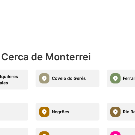
 Cerca de Monterrei
lquileres
Covelo do Gerês
Ferral
ales
Negrões
Rio R