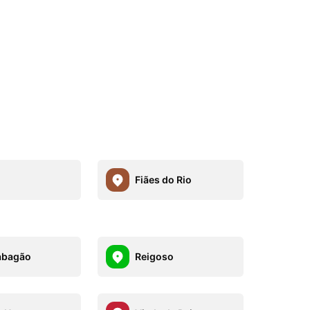
Fiães do Rio
abagão
Reigoso