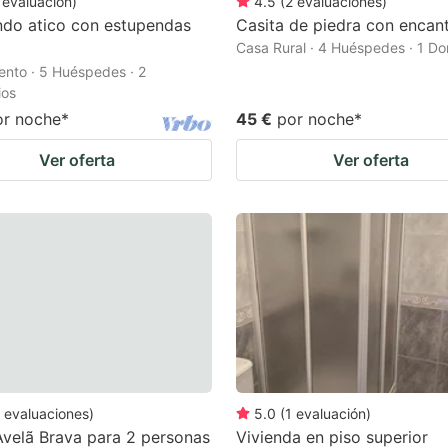
evaluación
)
4.5
(
2
evaluaciones
)
ndo atico con estupendas
Casita de piedra con encan
Casa Rural · 4 Huéspedes · 1 Do
nto · 5 Huéspedes · 2
ios
or noche
*
45 €
por noche
*
Ver oferta
Ver oferta
evaluaciones
)
5.0
(
1
evaluación
)
velã Brava para 2 personas
Vivienda en piso superior