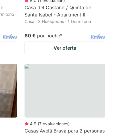
5.0
(
1
evaluación
)
to
Casa del Castaño / Quinta de
rmitorio
Santa Isabel - Apartment II
Casa · 3 Huéspedes · 1 Dormitorio
60 €
por noche
*
Ver oferta
4.9
(
7
evaluaciones
)
Casas Avelã Brava para 2 personas