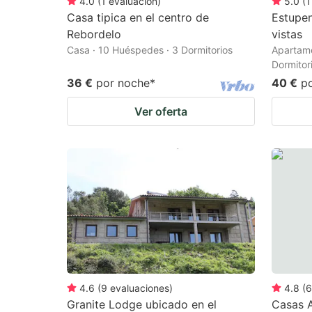
4.0
(
1
evaluación
)
5.0
(
1
Casa tipica en el centro de
Estupe
Rebordelo
vistas
Casa · 10 Huéspedes · 3 Dormitorios
Apartame
Dormitor
36 €
por noche
*
40 €
p
Ver oferta
4.6
(
9
evaluaciones
)
4.8
(
6
Granite Lodge ubicado en el
Casas A