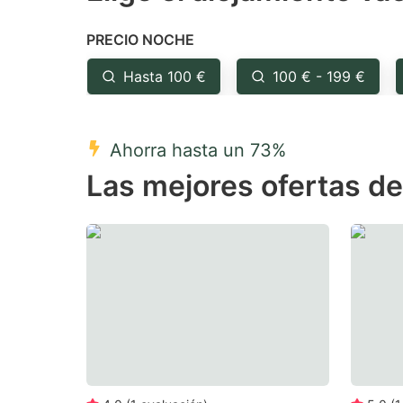
the
th
PRECIO NOCHE
question
qu
mark
m
Hasta 100 €
100 € - 199 €
key
k
to
to
Ahorra hasta un 73%
get
ge
Las mejores ofertas de
the
th
keyboard
k
shortcuts
sh
for
fo
changing
c
dates.
da