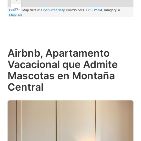
−
Leaflet
| Map data ©
OpenStreetMap
contributors,
CC-BY-SA
, Imagery ©
MapTiler
Airbnb, Apartamento
Vacacional que Admite
Mascotas en Montaña
Central