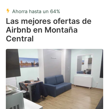
mark
mark
Ahorra hasta un 64%
key
key
Las mejores ofertas de
to
to
get
get
Airbnb en Montaña
the
the
Central
keyboard
keyboard
shortcuts
shortcuts
for
for
changing
changing
dates.
dates.