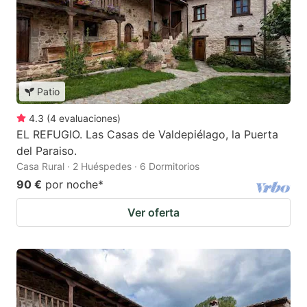
Patio
4.3
(
4
evaluaciones
)
EL REFUGIO. Las Casas de Valdepiélago, la Puerta
del Paraiso.
Casa Rural · 2 Huéspedes · 6 Dormitorios
90 €
por noche
*
Ver oferta