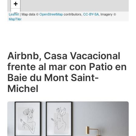
+
−
Leaflet
| Map data ©
OpenStreetMap
contributors,
CC-BY-SA
, Imagery ©
MapTiler
Airbnb, Casa Vacacional
frente al mar con Patio en
Baie du Mont Saint-
Michel