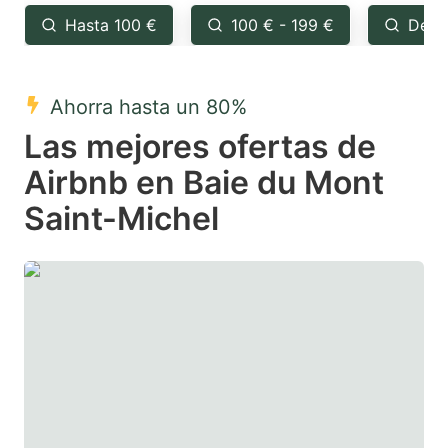
the
the
Hasta 100 €
100 € - 199 €
Desd
question
question
mark
mark
Ahorra hasta un 80%
key
key
Las mejores ofertas de
to
to
get
get
Airbnb en Baie du Mont
the
the
Saint-Michel
keyboard
keyboard
shortcuts
shortcuts
for
for
changing
changing
dates.
dates.