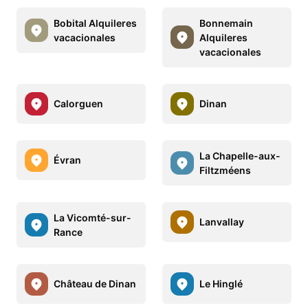
Bobital Alquileres
Bonnemain
vacacionales
Alquileres
vacacionales
Calorguen
Dinan
La Chapelle-aux-
Évran
Filtzméens
La Vicomté-sur-
Lanvallay
Rance
Château de Dinan
Le Hinglé