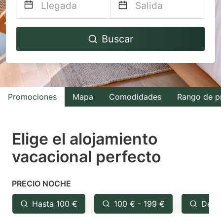
Navigate
Navigate
Buscar
forward
backward
to
to
interact
interact
with
with
Promociones
Mapa
Comodidades
Rango de p
the
the
calendar
calendar
and
and
Elige el alojamiento
select
select
vacacional perfecto
a
a
date.
date.
PRECIO NOCHE
Press
Press
the
the
Hasta 100 €
100 € - 199 €
Desd
question
question