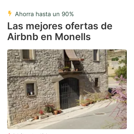
mark
mark
Ahorra hasta un 90%
key
key
Las mejores ofertas de
to
to
get
get
Airbnb en Monells
the
the
keyboard
keyboard
shortcuts
shortcuts
for
for
changing
changing
dates.
dates.