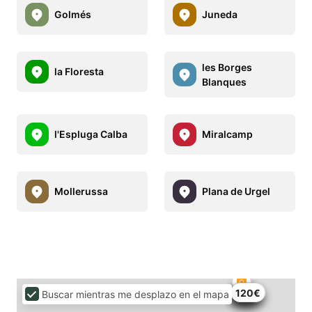
Golmés
Juneda
les Borges
la Floresta
Blanques
l'Espluga Calba
Miralcamp
Mollerussa
Plana de Urgel
50€
74€
100€
50€
55€
120€
Buscar mientras me desplazo en el mapa