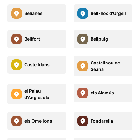
Belianes
Bell-lloc d'Urgell
Bellfort
Bellpuig
Castellnou de
Castelldans
Seana
el Palau
els Alamús
d'Anglesola
els Omellons
Fondarella