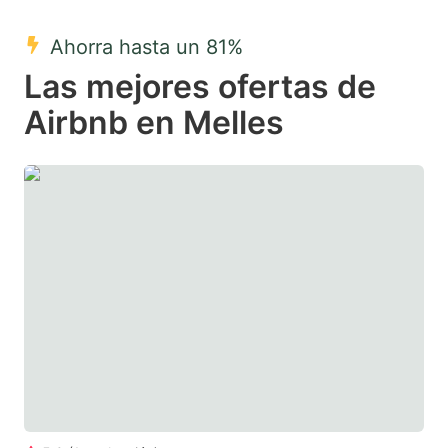
mark
mark
Ahorra hasta un 81%
key
key
Las mejores ofertas de
to
to
get
get
Airbnb en Melles
the
the
keyboard
keyboard
shortcuts
shortcuts
for
for
changing
changing
dates.
dates.