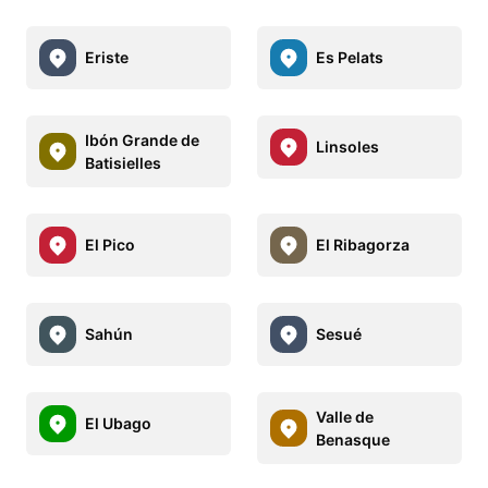
Eriste
Es Pelats
Ibón Grande de
Linsoles
Batisielles
El Pico
El Ribagorza
Sahún
Sesué
Valle de
El Ubago
Benasque