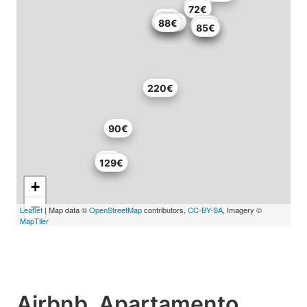
67€
72€
79€
100€
130€
88€
80€
85€
79€
220€
90€
91€
129€
+
−
Leaflet
| Map data ©
OpenStreetMap
contributors,
CC-BY-SA
, Imagery ©
MapTiler
Airbnb, Apartamento