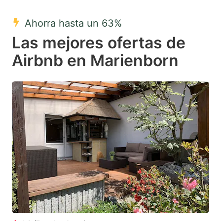
mark
mark
Ahorra hasta un 63%
key
key
Las mejores ofertas de
to
to
get
get
Airbnb en Marienborn
the
the
keyboard
keyboard
shortcuts
shortcuts
for
for
changing
changing
dates.
dates.