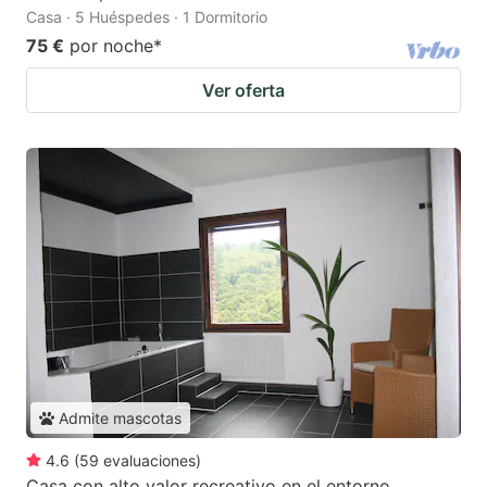
Casa · 5 Huéspedes · 1 Dormitorio
75 €
por noche
*
Ver oferta
Admite mascotas
4.6
(
59
evaluaciones
)
Casa con alto valor recreativo en el entorno