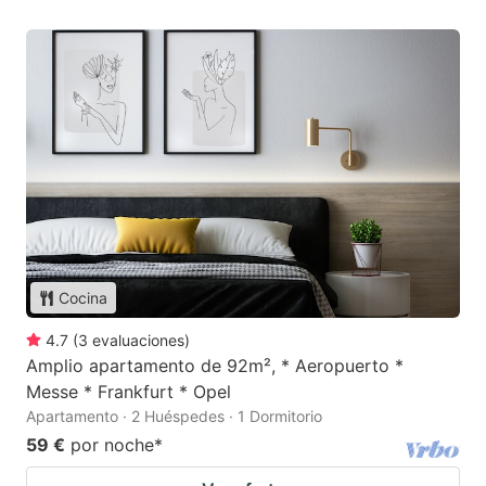
Cocina
4.7
(
3
evaluaciones
)
Amplio apartamento de 92m², * Aeropuerto *
Messe * Frankfurt * Opel
Apartamento · 2 Huéspedes · 1 Dormitorio
59 €
por noche
*