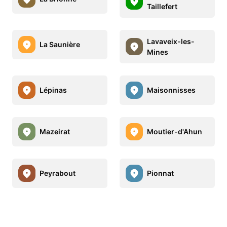
Taillefert
Lavaveix-les-
La Saunière
Mines
Lépinas
Maisonnisses
Mazeirat
Moutier-d'Ahun
Peyrabout
Pionnat