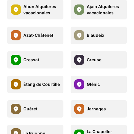
Ahun Alquileres
Ajain Alquileres
vacacionales
vacacionales
Azat-Châtenet
Blaudeix
Cressat
Creuse
Étang de Courtille
Glénic
Guéret
Jarnages
La Chapelle-
La Brionne