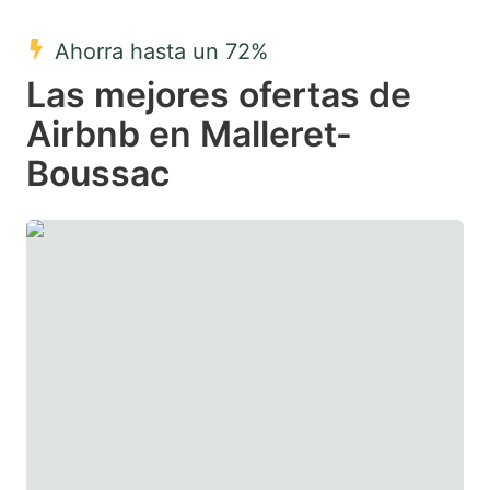
mark
mark
Ahorra hasta un 72%
key
key
Las mejores ofertas de
to
to
get
get
Airbnb en Malleret-
the
the
Boussac
keyboard
keyboard
shortcuts
shortcuts
for
for
changing
changing
dates.
dates.