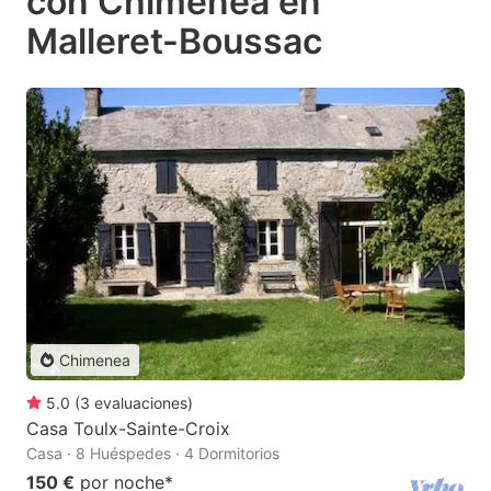
con Chimenea en
Malleret-Boussac
Chimenea
5.0
(
3
evaluaciones
)
Casa Toulx-Sainte-Croix
Casa · 8 Huéspedes · 4 Dormitorios
150 €
por noche
*