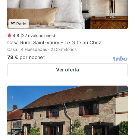
Patio
4.8
(
22
evaluaciones
)
Casa Rural Saint-Vaury - Le Gite au Chez
Casa · 4 Huéspedes · 2 Dormitorios
79 €
por noche
*
Ver oferta