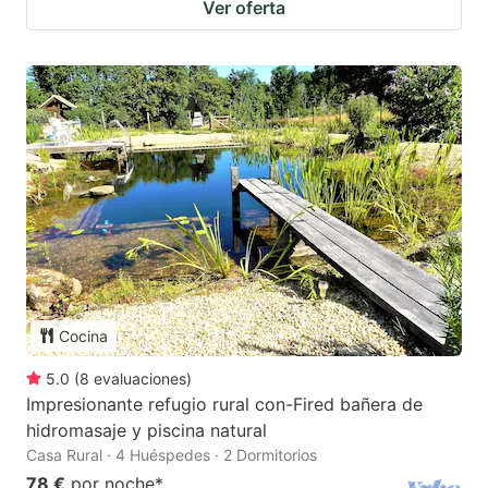
Ver oferta
Cocina
5.0
(
8
evaluaciones
)
Impresionante refugio rural con-Fired bañera de
hidromasaje y piscina natural
Casa Rural · 4 Huéspedes · 2 Dormitorios
78 €
por noche
*