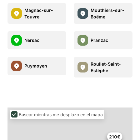
Magnac-sur-
Mouthiers-sur-
Touvre
Boëme
Nersac
Pranzac
Roullet-Saint-
Puymoyen
Estèphe
Buscar mientras me desplazo en el mapa
210€
72€