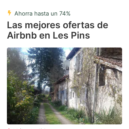
mark
mark
Ahorra hasta un 74%
key
key
Las mejores ofertas de
to
to
get
get
Airbnb en Les Pins
the
the
keyboard
keyboard
shortcuts
shortcuts
for
for
changing
changing
dates.
dates.