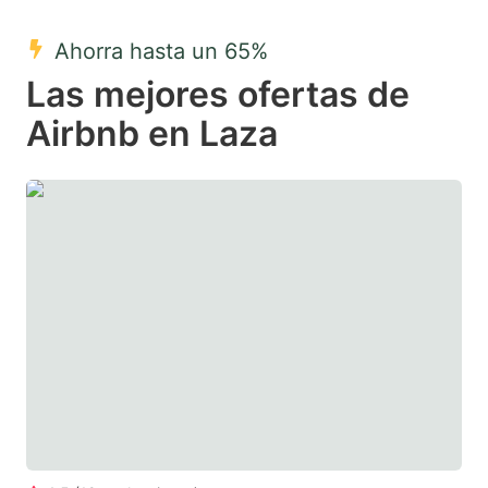
mark
mark
Ahorra hasta un 65%
key
key
Las mejores ofertas de
to
to
get
get
Airbnb en Laza
the
the
keyboard
keyboard
shortcuts
shortcuts
for
for
changing
changing
dates.
dates.