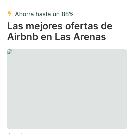
mark
mark
Ahorra hasta un 88%
key
key
Las mejores ofertas de
to
to
get
get
Airbnb en Las Arenas
the
the
keyboard
keyboard
shortcuts
shortcuts
for
for
changing
changing
dates.
dates.