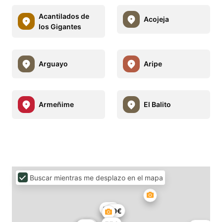
Acantilados de
Acojeja
los Gigantes
Arguayo
Aripe
Armeñime
El Balito
Buscar mientras me desplazo en el mapa
85€
59€