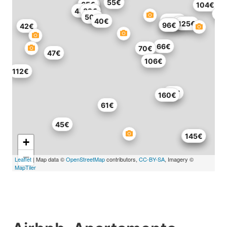
55€
88€
65€
65€
88€
104€
45€
32€
95
50€
300€
40€
115€
125€
84€
96€
42€
66€
70€
47€
106€
112€
55€
160€
61€
45€
150€
145€
+
−
Leaflet
| Map data ©
OpenStreetMap
contributors,
CC-BY-SA
, Imagery ©
MapTiler