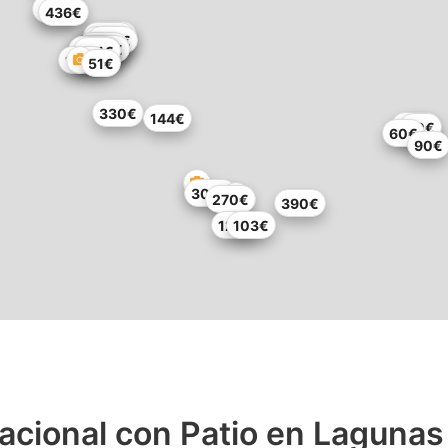
407€
436€
248€
220€
150€
338€
253€
123€
900€
188€
189€
200€
101€
120€
51€
330€
144€
180€
90€
60€
90€
300€
270€
390€
120€
103€
acional con Patio en Lagunas