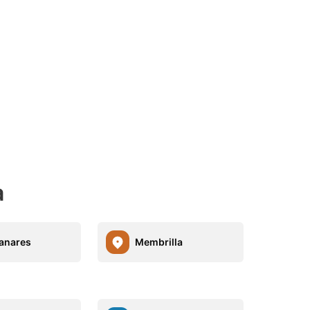
a
anares
Membrilla