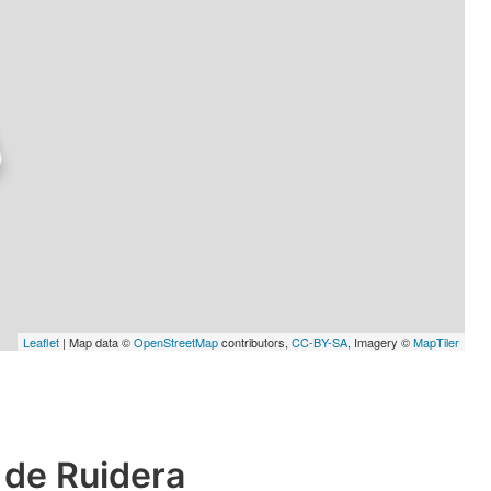
Leaflet
| Map data ©
OpenStreetMap
contributors,
CC-BY-SA
, Imagery ©
MapTiler
 de Ruidera