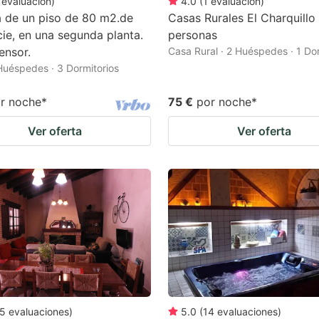
evaluación
)
4.0
(
1
evaluación
)
a de un piso de 80 m2.de
Casas Rurales El Charquillo
cie, en una segunda planta.
personas
ensor.
Casa Rural · 2 Huéspedes · 1 Dor
 Huéspedes · 3 Dormitorios
r noche
*
75 €
por noche
*
Ver oferta
Ver oferta
5
evaluaciones
)
5.0
(
14
evaluaciones
)