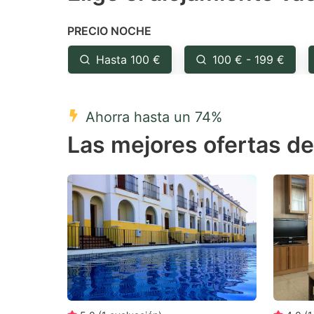
the
th
PRECIO NOCHE
question
qu
mark
m
Hasta 100 €
100 € - 199 €
key
k
to
to
Ahorra hasta un 74%
get
ge
Las mejores ofertas d
the
th
keyboard
k
shortcuts
sh
for
fo
changing
c
dates.
da