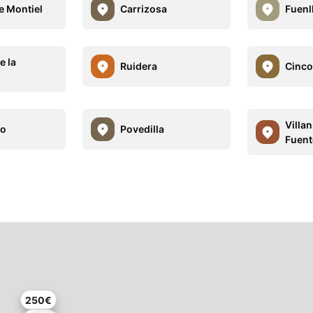
 Montiel
Carrizosa
Fuenl
e la
Ruidera
Cinco
Villan
so
Povedilla
Fuent
250€