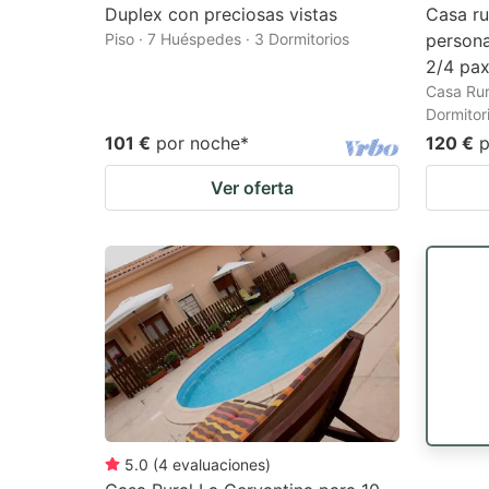
Duplex con preciosas vistas
Casa ru
Piso · 7 Huéspedes · 3 Dormitorios
persona
2/4 pa
Casa Rur
Dormitor
101 €
por noche
*
120 €
p
Ver oferta
5.0
(
4
evaluaciones
)