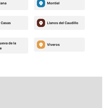
lana
Montiel
 Casas
Llanos del Caudillo
ueva de la
Viveros
e