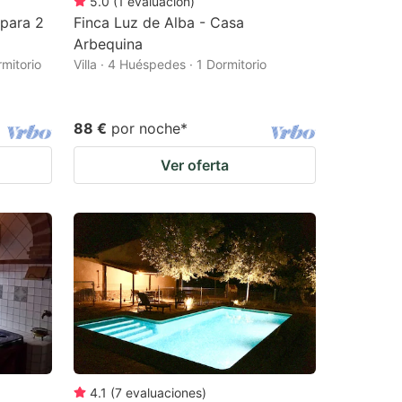
5.0
(
1
evaluación
)
 para 2
Finca Luz de Alba - Casa
Arbequina
mitorio
Villa · 4 Huéspedes · 1 Dormitorio
88 €
por noche
*
Ver oferta
4.1
(
7
evaluaciones
)