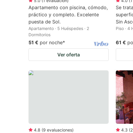
5.0
(
1
evaluación
)
4.0
(
1
Apartamento con piscina, cómodo,
Se trat
práctico y completo. Excelente
superfi
puesta de Sol.
Sin Asc
Apartamento · 5 Huéspedes · 2
Piso · 4
Dormitorios
51 €
por noche
*
61 €
po
Ver oferta
4.8
(
9
evaluaciones
)
4.3
(
2