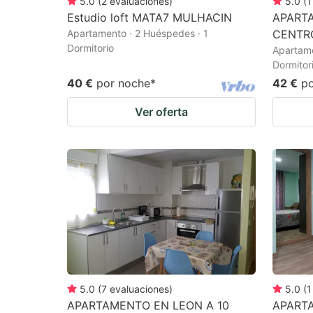
5.0
(
2
evaluaciones
)
5.0
(
1
Estudio loft MATA7 MULHACIN
APART
Apartamento · 2 Huéspedes · 1
CENTR
Dormitorio
Apartame
Dormitor
40 €
por noche
*
42 €
p
Ver oferta
5.0
(
7
evaluaciones
)
5.0
(
1
APARTAMENTO EN LEON A 10
APARTA