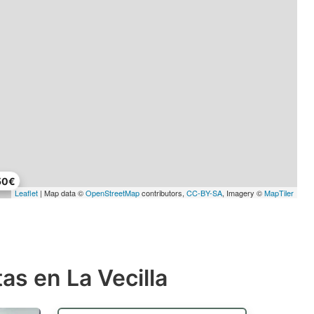
50€
Leaflet
| Map data ©
OpenStreetMap
contributors,
CC-BY-SA
, Imagery ©
MapTiler
s en La Vecilla