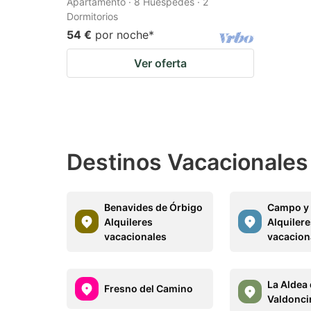
Apartamento · 8 Huéspedes · 2
Dormitorios
54 €
por noche
*
Ver oferta
Destinos Vacacionales 
Benavides de Órbigo
Campo y 
Alquileres
Alquiler
vacacionales
vacacion
La Aldea 
Fresno del Camino
Valdonci