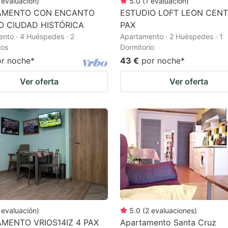
evaluación
)
5.0
(
1
evaluación
)
AMENTO CON ENCANTO
ESTUDIO LOFT LEON CENT
O CIUDAD HISTÓRICA
PAX
nto · 4 Huéspedes · 2
Apartamento · 2 Huéspedes · 1
ios
Dormitorio
or noche
*
43 €
por noche
*
Ver oferta
Ver oferta
evaluación
)
5.0
(
2
evaluaciones
)
MENTO VRIOS14IZ 4 PAX
Apartamento Santa Cruz