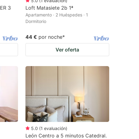
5.0
(
1
evaluación
)
ER 3
Loft Matasiete 2b 1ª
Apartamento · 2 Huéspedes · 1
Dormitorio
44 €
por noche
*
Ver oferta
5.0
(
1
evaluación
)
León Centro a 5 minutos Catedral.