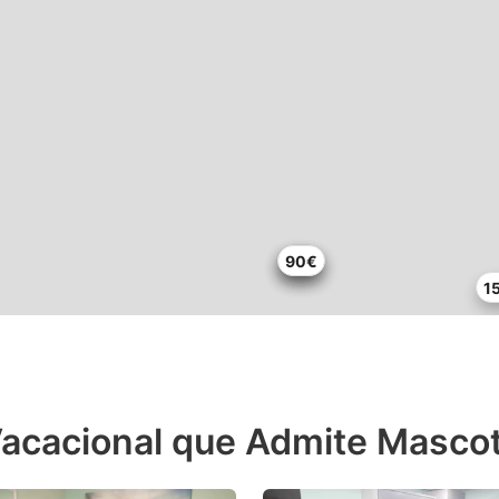
81€
90€
90€
1
acacional que Admite Mascota