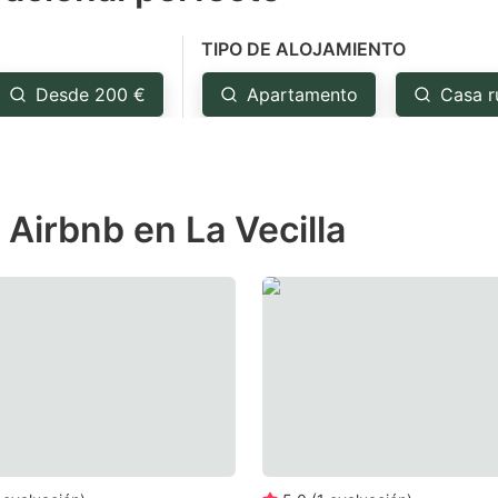
e
TIPO DE ALOJAMIENTO
estion
ark
Desde 200 €
Apartamento
Casa r
ey
t
 Airbnb en La Vecilla
e
eyboard
ortcuts
r
hanging
tes.