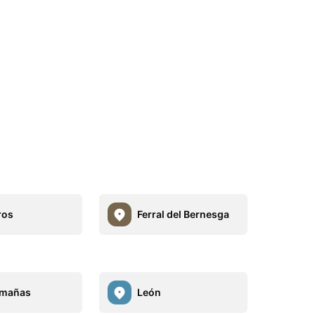
ros
Ferral del Bernesga
Omañas
León