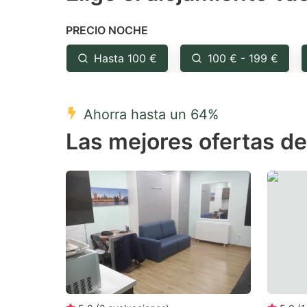
the
th
PRECIO NOCHE
question
qu
mark
m
Hasta 100 €
100 € - 199 €
key
k
to
to
Ahorra hasta un 64%
get
ge
Las mejores ofertas de
the
th
keyboard
k
shortcuts
sh
for
fo
changing
c
dates.
da