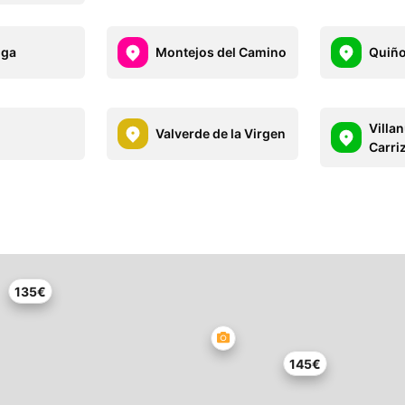
nga
Montejos del Camino
Quiño
Villa
Valverde de la Virgen
Carri
135€
145€