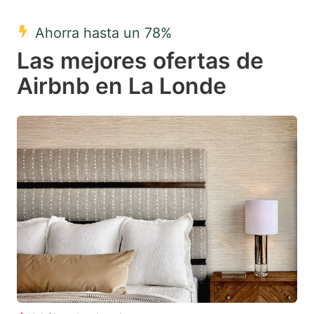
mark
mark
Ahorra hasta un 78%
key
key
Las mejores ofertas de
to
to
get
get
Airbnb en La Londe
the
the
keyboard
keyboard
shortcuts
shortcuts
for
for
changing
changing
dates.
dates.