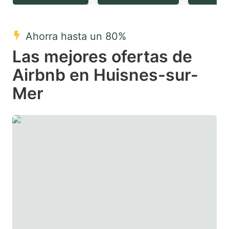
question
question
mark
mark
Ahorra hasta un 80%
key
key
Las mejores ofertas de
to
to
get
get
Airbnb en Huisnes-sur-
the
the
Mer
keyboard
keyboard
shortcuts
shortcuts
for
for
changing
changing
dates.
dates.