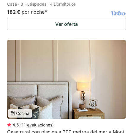
Casa · 8 Huéspedes · 4 Dormitorios
182 €
por noche
*
Ver oferta
Cocina
4.5
(
11
evaluaciones
)
Casa rural con piscina a 300 metros del mar y Mont