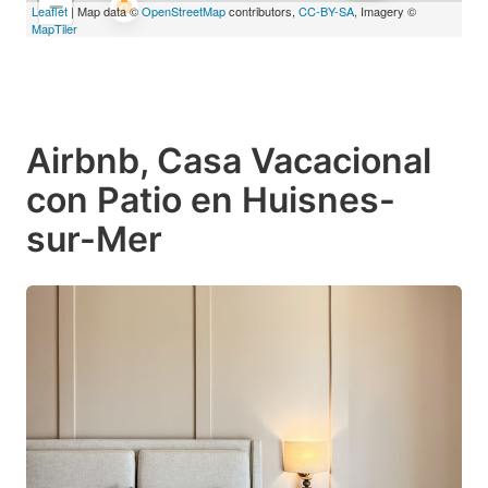
−
Leaflet
| Map data ©
OpenStreetMap
contributors,
CC-BY-SA
, Imagery ©
MapTiler
Airbnb, Casa Vacacional
con Patio en Huisnes-
sur-Mer