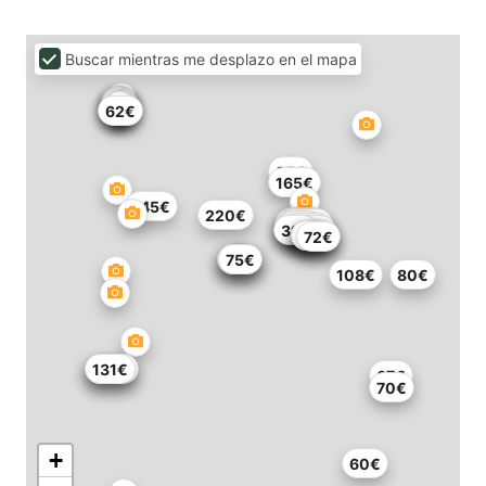
Buscar mientras me desplazo en el mapa
62€
85€
165€
145€
220€
171€
125€
100€
57€
70€
172€
39€
210€
59€
55€
50€
47€
72€
81€
75€
76€
75€
108€
80€
170€
103€
131€
67€
70€
+
60€