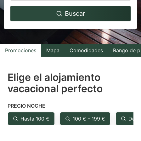
Navigate
Navigate
Buscar
forward
backward
to
to
interact
interact
with
with
Promociones
Mapa
Comodidades
Rango de p
the
the
calendar
calendar
and
and
Elige el alojamiento
select
select
vacacional perfecto
a
a
date.
date.
PRECIO NOCHE
Press
Press
the
the
Hasta 100 €
100 € - 199 €
Desd
question
question
mark
mark