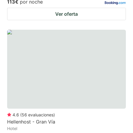
113€
por noche
Ver oferta
4.6
(
56
evaluaciones
)
Hellenhost - Gran Vía
Hotel