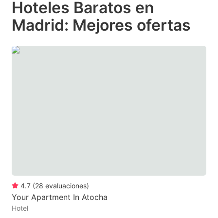
Hoteles Baratos en
key
key
Madrid: Mejores ofertas
to
to
get
get
the
the
keyboard
keyboard
shortcuts
shortcuts
for
for
changing
changing
dates.
dates.
4.7
(
28
evaluaciones
)
Your Apartment In Atocha
Hotel