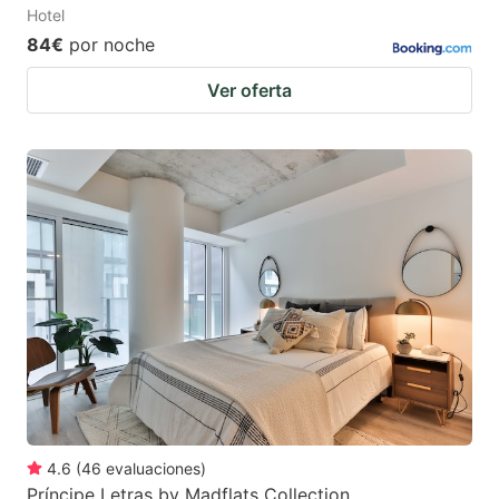
Hotel
84€
por noche
Ver oferta
4.6
(
46
evaluaciones
)
Príncipe Letras by Madflats Collection