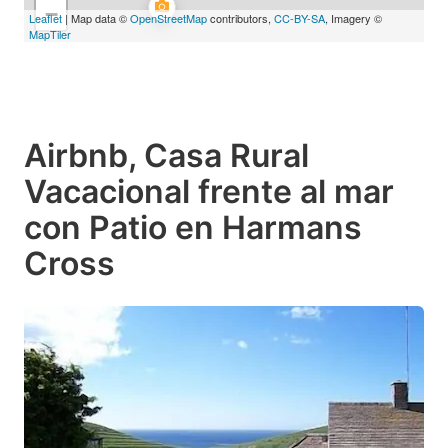
−
Leaflet
| Map data ©
OpenStreetMap
contributors,
CC-BY-SA
, Imagery ©
MapTiler
Airbnb, Casa Rural
Vacacional frente al mar
con Patio en Harmans
Cross