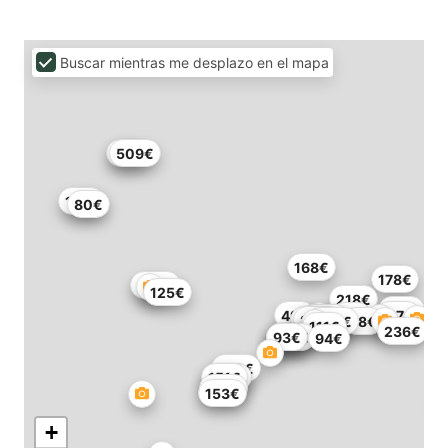
Buscar mientras me desplazo en el mapa
90€
509€
131€
80€
168€
178€
236€
125€
218€
115€
49€
117€
89€
109€
91€
264€
300€
98€
111€
236€
112€
114€
108€
93€
94€
272€
151€
140€
126€
153€
+