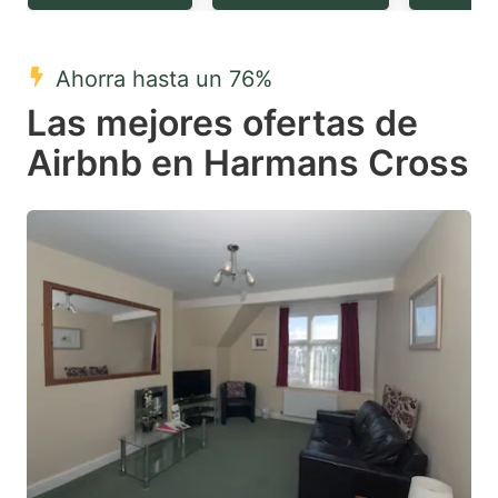
question
question
mark
mark
Ahorra hasta un 76%
key
key
Las mejores ofertas de
to
to
get
get
Airbnb en Harmans Cross
the
the
keyboard
keyboard
shortcuts
shortcuts
for
for
changing
changing
dates.
dates.