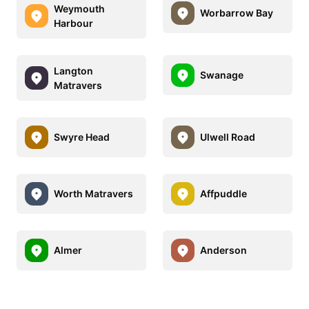
Weymouth
Worbarrow Bay
Harbour
Langton
Swanage
Matravers
Swyre Head
Ulwell Road
Worth Matravers
Affpuddle
Almer
Anderson