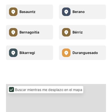
Basauntz
Berano
Bernagoitia
Bérriz
Bikarregi
Duranguesado
Buscar mientras me desplazo en el mapa