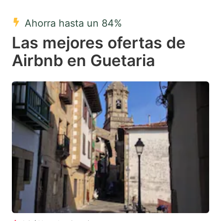
mark
mark
Ahorra hasta un 84%
key
key
Las mejores ofertas de
to
to
get
get
Airbnb en Guetaria
the
the
keyboard
keyboard
shortcuts
shortcuts
for
for
changing
changing
dates.
dates.