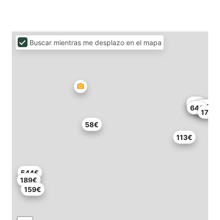
Buscar mientras me desplazo en el mapa
62€
61€
81€
88€
94€
64€
171€
58€
113€
544€
189€
159€