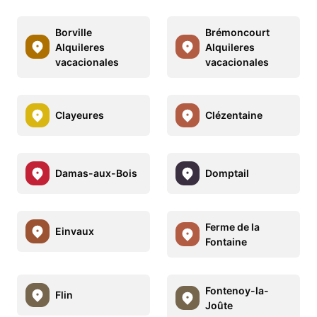
Borville
Brémoncourt
Alquileres
Alquileres
vacacionales
vacacionales
Clayeures
Clézentaine
Damas-aux-Bois
Domptail
Ferme de la
Einvaux
Fontaine
Fontenoy-la-
Flin
Joûte