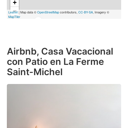
+
−
Leaflet
| Map data ©
OpenStreetMap
contributors,
CC-BY-SA
, Imagery ©
MapTiler
Airbnb, Casa Vacacional
con Patio en La Ferme
Saint-Michel