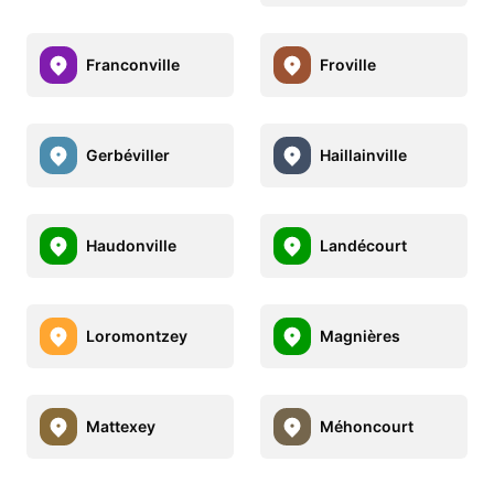
Franconville
Froville
Gerbéviller
Haillainville
Haudonville
Landécourt
Loromontzey
Magnières
Mattexey
Méhoncourt