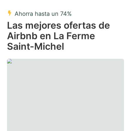
mark
mark
Ahorra hasta un 74%
key
key
Las mejores ofertas de
to
to
get
get
Airbnb en La Ferme
the
the
Saint-Michel
keyboard
keyboard
shortcuts
shortcuts
for
for
changing
changing
dates.
dates.