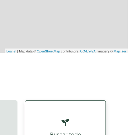
Leaflet
| Map data ©
OpenStreetMap
contributors,
CC-BY-SA
, Imagery ©
MapTiler
Buscar todo