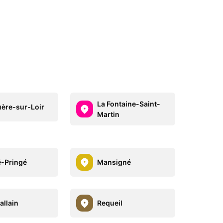
La Fontaine-Saint-
uère-sur-Loir
Martin
-Pringé
Mansigné
allain
Requeil