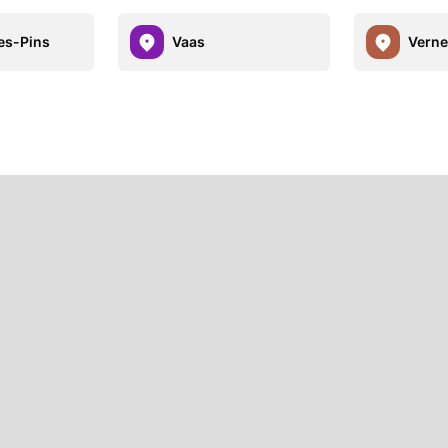
es-Pins
Vaas
Verne