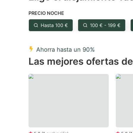
the
th
PRECIO NOCHE
question
qu
mark
m
Hasta 100 €
100 € - 199 €
key
k
to
to
Ahorra hasta un 90%
get
ge
Las mejores ofertas de
the
th
keyboard
k
shortcuts
sh
for
fo
changing
c
dates.
da