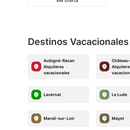
Ver oferta
Destinos Vacacionales
Aubigné-Racan
Château-
Alquileres
Alquiler
vacacionales
vacacion
Lavernat
Le Lude
Mareil-sur-Loir
Mayet