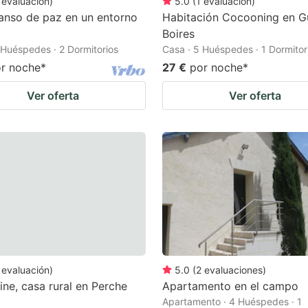
evaluación
)
5.0
(
1
evaluación
)
anso de paz en un entorno
Habitación Cocooning en G
Boires
 Huéspedes · 2 Dormitorios
Casa · 5 Huéspedes · 1 Dormitor
r noche
*
27 €
por noche
*
Ver oferta
Ver oferta
evaluación
)
5.0
(
2
evaluaciones
)
ine, casa rural en Perche
Apartamento en el campo
Apartamento · 4 Huéspedes · 1