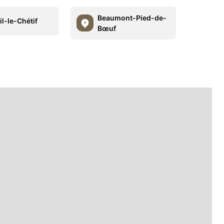
Beaumont-Pied-de-
il-le-Chétif
Bœuf