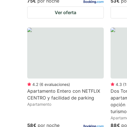
75€
por noche
53€
po
Ver oferta
4.2
(
6
evaluaciones
)
4.3
(
1
Apartamento Entero con NETFLIX
Dos Tor
CENTRO y facilidad de parking
apartam
Apartamento
opción 
turismo
Apartam
58€
por noche
88€
po