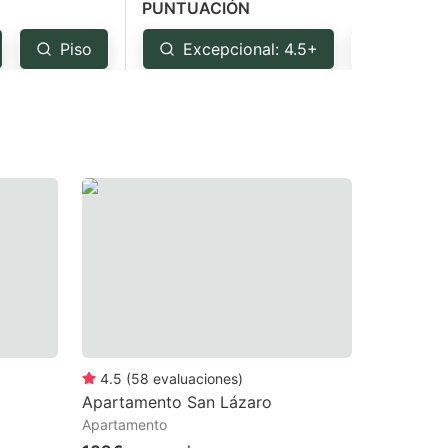
PUNTUACIÓN
Piso
Excepcional: 4.5+
Muy bu
4.5
(
58
evaluaciones
)
Apartamento San Lázaro
Apartamento