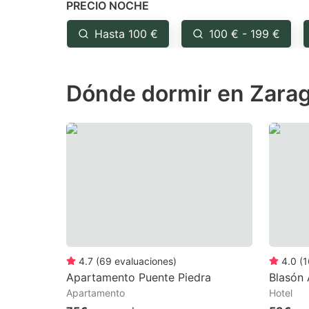
PRECIO NOCHE
question
qu
mark
m
Hasta 100 €
100 € - 199 €
key
k
to
to
Dónde dormir en Zarag
get
ge
the
th
keyboard
k
shortcuts
sh
for
fo
changing
c
dates.
da
4.7
(
69
evaluaciones
)
4.0
(
1
Apartamento Puente Piedra
Blasón
Apartamento
Hotel