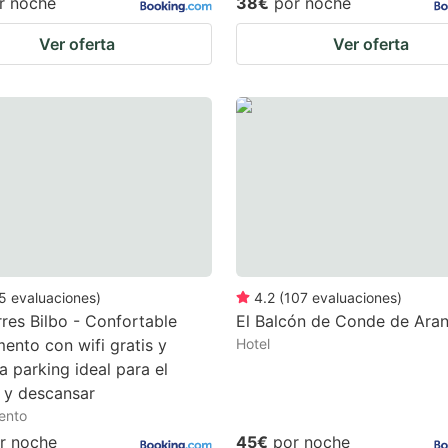
r noche
38€
por noche
Ver oferta
Ver oferta
5
evaluaciones
)
4.2
(
107
evaluaciones
)
res Bilbo - Confortable
El Balcón de Conde de Ara
ento con wifi gratis y
Hotel
a parking ideal para el
 y descansar
ento
r noche
45€
por noche