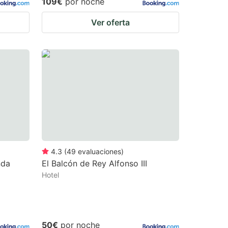
109€
por noche
Ver oferta
4.3
(
49
evaluaciones
)
nda
El Balcón de Rey Alfonso III
Hotel
50€
por noche