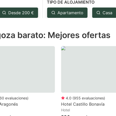
TIPO DE ALOJAMIENTO
estion
ark
Desde 200 €
Apartamento
Casa
ey
oza barato: Mejores ofertas
t
e
eyboard
ortcuts
r
hanging
tes.
60
evaluaciones
)
4.0
(
955
evaluaciones
)
 Aragonés
Hotel Castillo Bonavía
Hotel