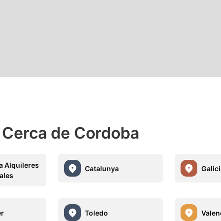
 Cerca de Cordoba
a Alquileres
Catalunya
Galici
ales
er
Toledo
Valen