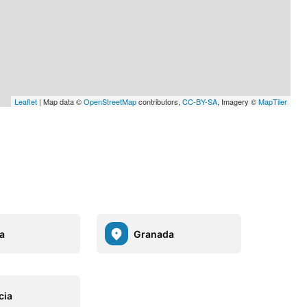
Leaflet
| Map data ©
OpenStreetMap
contributors,
CC-BY-SA
, Imagery ©
MapTiler
a
Granada
cia