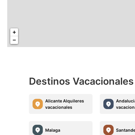
+
−
Destinos Vacacionales
Alicante Alquileres
Andaluci
vacacionales
vacacion
Malaga
Santand