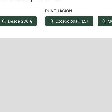
e
PUNTUACIÓN
estion
ark
Desde 200 €
Excepcional: 4.5+
M
ey
t
e
eyboard
ortcuts
r
hanging
tes.