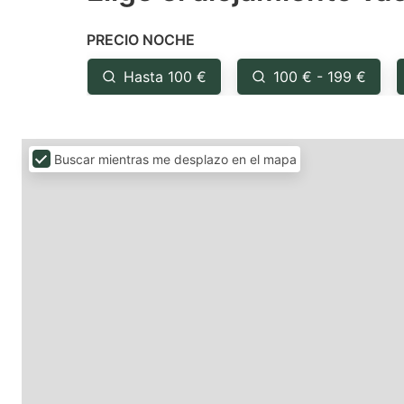
the
th
PRECIO NOCHE
question
qu
mark
m
Hasta 100 €
100 € - 199 €
key
k
to
to
get
ge
Buscar mientras me desplazo en el mapa
the
th
keyboard
k
shortcuts
sh
for
fo
changing
c
dates.
da