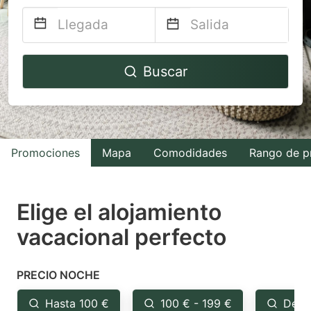
Navigate
Navigate
Buscar
forward
backward
to
to
interact
interact
with
with
Promociones
Mapa
Comodidades
Rango de p
the
the
calendar
calendar
and
and
Elige el alojamiento
select
select
vacacional perfecto
a
a
date.
date.
PRECIO NOCHE
Press
Press
the
the
Hasta 100 €
100 € - 199 €
Desd