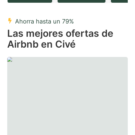
question
question
mark
mark
Ahorra hasta un 79%
key
key
Las mejores ofertas de
to
to
get
get
Airbnb en Civé
the
the
keyboard
keyboard
shortcuts
shortcuts
for
for
changing
changing
dates.
dates.