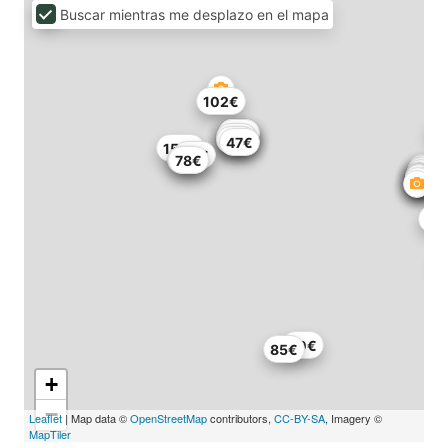
Buscar mientras me desplazo en el mapa
102€
47€
47€
53€
98€
47€
79€
47€
155€
60€
77€
78€
90€
85€
+
−
Leaflet
| Map data ©
OpenStreetMap
contributors,
CC-BY-SA
, Imagery ©
MapTiler