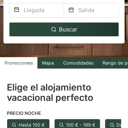
Navigate
Navigate
Buscar
forward
backward
to
to
interact
interact
with
with
Promociones
Mapa
Comodidades
Rango de p
the
the
calendar
calendar
and
and
Elige el alojamiento
select
select
vacacional perfecto
a
a
date.
date.
PRECIO NOCHE
Press
Press
the
the
Hasta 100 €
100 € - 199 €
Desd