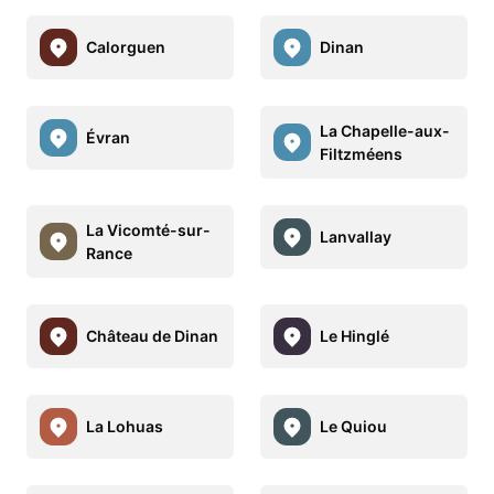
Calorguen
Dinan
La Chapelle-aux-
Évran
Filtzméens
La Vicomté-sur-
Lanvallay
Rance
Château de Dinan
Le Hinglé
La Lohuas
Le Quiou