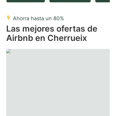
question
question
mark
mark
Ahorra hasta un 80%
key
key
Las mejores ofertas de
to
to
get
get
Airbnb en Cherrueix
the
the
keyboard
keyboard
shortcuts
shortcuts
for
for
changing
changing
dates.
dates.