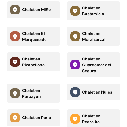
Chalet en
Chalet en Miño
Bustarviejo
Chalet en El
Chalet en
Marquesado
Moralzarzal
Chalet en
Chalet en
Rivabellosa
Guardamar del
Segura
Chalet en
Chalet en Nules
Parbayón
Chalet en
Chalet en Parla
Pedralba