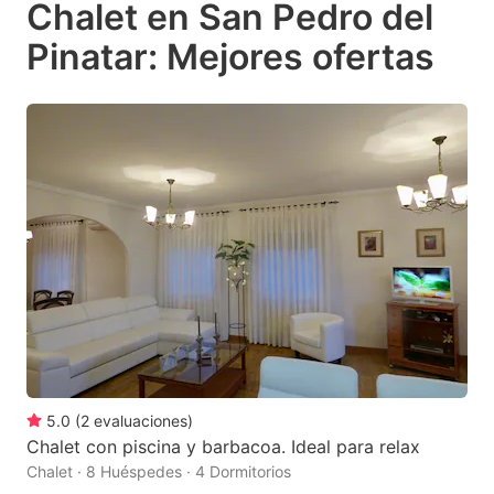
Chalet en San Pedro del
key
key
Pinatar: Mejores ofertas
to
to
get
get
the
the
keyboard
keyboard
shortcuts
shortcuts
for
for
changing
changing
dates.
dates.
5.0
(
2
evaluaciones
)
Chalet con piscina y barbacoa. Ideal para relax
Chalet · 8 Huéspedes · 4 Dormitorios