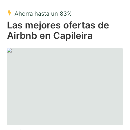
mark
mark
Ahorra hasta un 83%
key
key
Las mejores ofertas de
to
to
get
get
Airbnb en Capileira
the
the
keyboard
keyboard
shortcuts
shortcuts
for
for
changing
changing
dates.
dates.