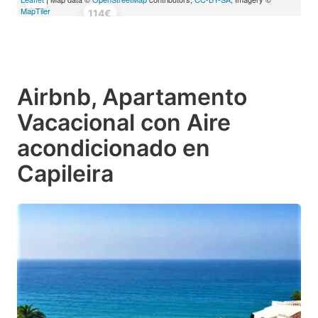
MapTiler
123€
114€
Airbnb, Apartamento
Vacacional con Aire
acondicionado en
Capileira