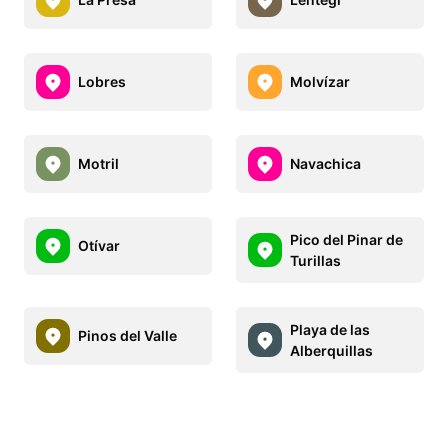
Lobres
Molvízar
Motril
Navachica
Pico del Pinar de
Otívar
Turillas
Playa de las
Pinos del Valle
Alberquillas