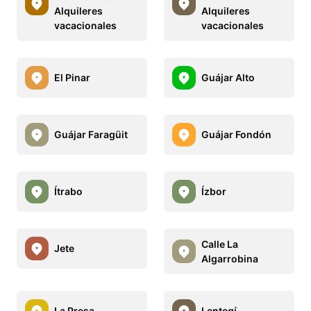
Alquileres
Alquileres
vacacionales
vacacionales
El Pinar
Guájar Alto
Guájar Faragüit
Guájar Fondón
Ítrabo
Ízbor
Calle La
Jete
Algarrobina
La Presa
Lentegí