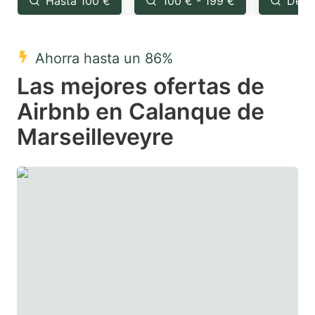
Hasta 100 €
100 € - 199 €
Desd
question
question
mark
mark
Ahorra hasta un 86%
key
key
Las mejores ofertas de
to
to
get
get
Airbnb en Calanque de
the
the
Marseilleveyre
keyboard
keyboard
shortcuts
shortcuts
for
for
changing
changing
dates.
dates.