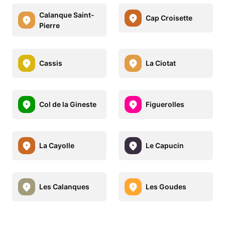
Calanque Saint-
Cap Croisette
Pierre
Cassis
La Ciotat
Col de la Gineste
Figuerolles
La Cayolle
Le Capucin
Les Calanques
Les Goudes