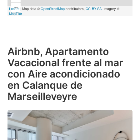
−
Leaflet
| Map data ©
OpenStreetMap
contributors,
CC-BY-SA
, Imagery ©
MapTiler
Airbnb, Apartamento
Vacacional frente al mar
con Aire acondicionado
en Calanque de
Marseilleveyre