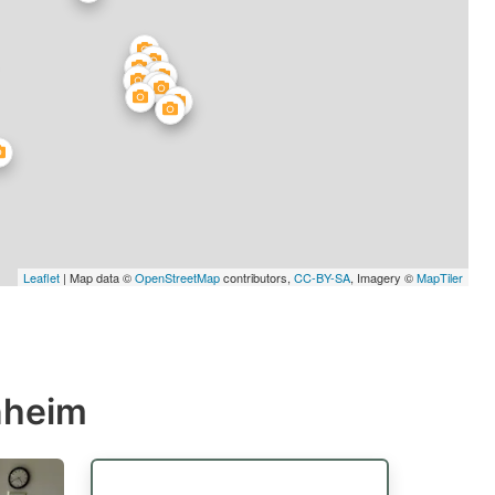
Leaflet
| Map data ©
OpenStreetMap
contributors,
CC-BY-SA
, Imagery ©
MapTiler
nheim