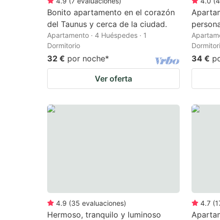
4.9
(
7
evaluaciones
)
4.0
(
4
Bonito apartamento en el corazón
Apartam
del Taunus y cerca de la ciudad.
person
Apartamento · 4 Huéspedes · 1
Apartame
Dormitorio
Dormitor
32 €
por noche
*
34 €
p
Ver oferta
4.9
(
35
evaluaciones
)
4.7
(
1
Hermoso, tranquilo y luminoso
Apartam