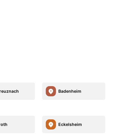
reuznach
Badenheim
roth
Eckelsheim