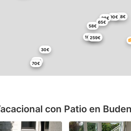
148€
90€
38€
65€
58€
101€
339€
259€
30€
92€
70€
acacional con Patio en Bude