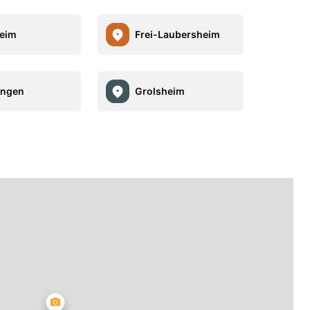
eim
Frei-Laubersheim
ingen
Grolsheim