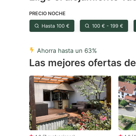
the
th
PRECIO NOCHE
question
qu
mark
m
Hasta 100 €
100 € - 199 €
key
k
to
to
Ahorra hasta un 63%
get
ge
Las mejores ofertas d
the
th
keyboard
k
shortcuts
sh
for
fo
changing
c
dates.
da