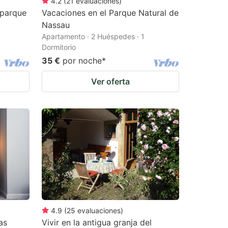
4.2
(
21
evaluaciones
)
 parque
Vacaciones en el Parque Natural de
Nassau
Apartamento · 2 Huéspedes · 1
Dormitorio
35 €
por noche
*
Ver oferta
4.9
(
25
evaluaciones
)
as
Vivir en la antigua granja del