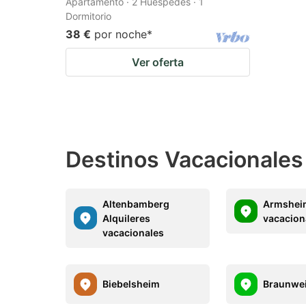
Apartamento · 2 Huéspedes · 1
Dormitorio
38 €
por noche
*
Ver oferta
Destinos Vacacionale
Altenbamberg
Armsheim
Alquileres
vacacion
vacacionales
Biebelsheim
Braunwei