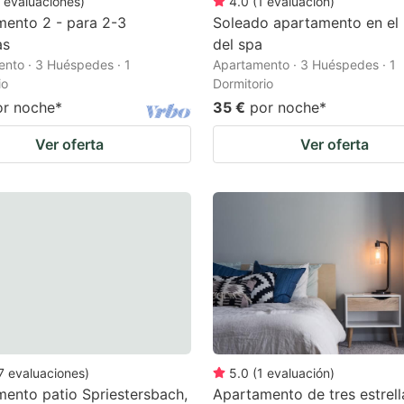
evaluaciones
)
4.0
(
1
evaluación
)
ento 2 - para 2-3
Soleado apartamento en el
as
del spa
nto · 3 Huéspedes · 1
Apartamento · 3 Huéspedes · 1
io
Dormitorio
or noche
*
35 €
por noche
*
Ver oferta
Ver oferta
7
evaluaciones
)
5.0
(
1
evaluación
)
ento patio Spriestersbach,
Apartamento de tres estrell