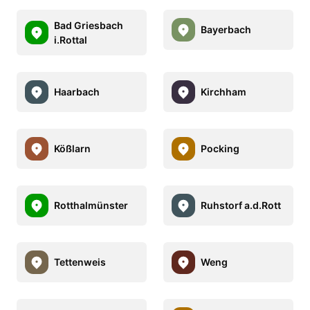
Bad Griesbach
Bayerbach
i.Rottal
Haarbach
Kirchham
Kößlarn
Pocking
Rotthalmünster
Ruhstorf a.d.Rott
Tettenweis
Weng