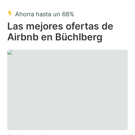
mark
mark
Ahorra hasta un 68%
key
key
Las mejores ofertas de
to
to
get
get
Airbnb en Büchlberg
the
the
keyboard
keyboard
shortcuts
shortcuts
for
for
changing
changing
dates.
dates.