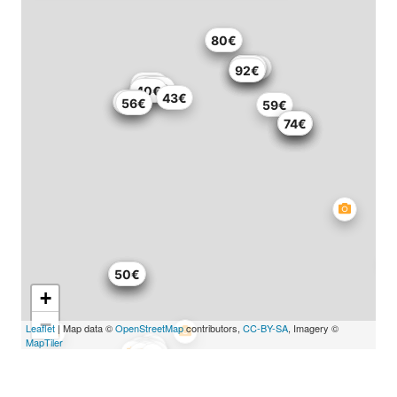
95€
80€
175€
59€
70€
70€
92€
40€
88€
40€
40€
43€
56€
71€
56€
59€
74€
74€
74€
74€
50€
70€
50€
+
−
Leaflet
| Map data ©
OpenStreetMap
contributors,
CC-BY-SA
, Imagery ©
MapTiler