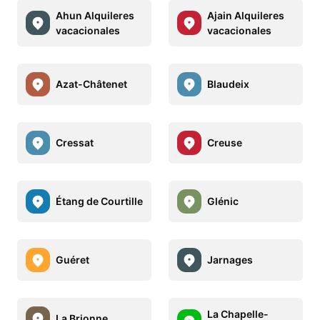
Ahun Alquileres
Ajain Alquileres
vacacionales
vacacionales
Azat-Châtenet
Blaudeix
Cressat
Creuse
Étang de Courtille
Glénic
Guéret
Jarnages
La Chapelle-
La Brionne