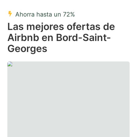
mark
mark
Ahorra hasta un 72%
key
key
Las mejores ofertas de
to
to
get
get
Airbnb en Bord-Saint-
the
the
Georges
keyboard
keyboard
shortcuts
shortcuts
for
for
changing
changing
dates.
dates.