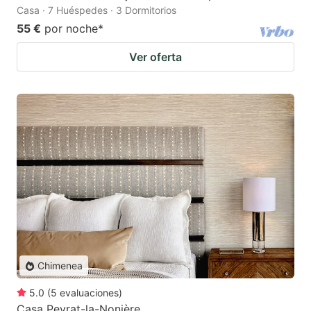
Casa · 7 Huéspedes · 3 Dormitorios
55 €
por noche
*
Ver oferta
Chimenea
5.0
(
5
evaluaciones
)
Casa Peyrat-la-Nonière