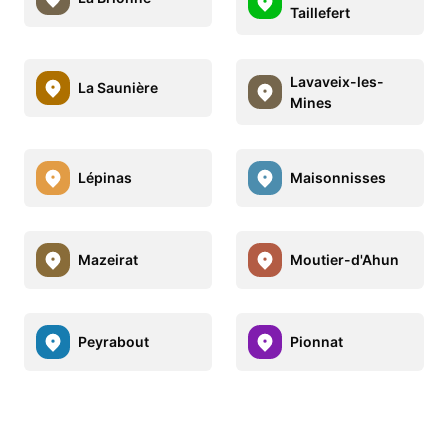
Taillefert
Lavaveix-les-
La Saunière
Mines
Lépinas
Maisonnisses
Mazeirat
Moutier-d'Ahun
Peyrabout
Pionnat