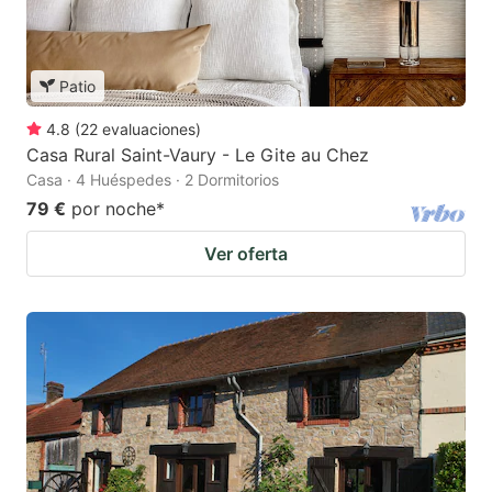
Patio
4.8
(
22
evaluaciones
)
Casa Rural Saint-Vaury - Le Gite au Chez
Casa · 4 Huéspedes · 2 Dormitorios
79 €
por noche
*
Ver oferta