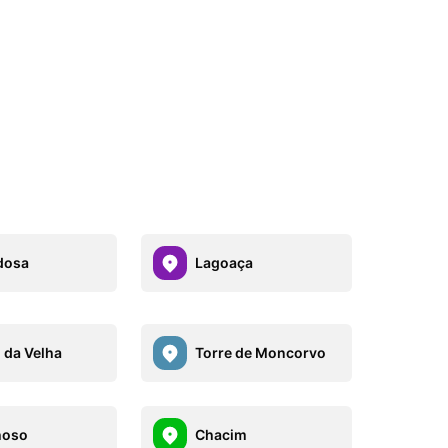
dosa
Lagoaça
 da Velha
Torre de Moncorvo
hoso
Chacim