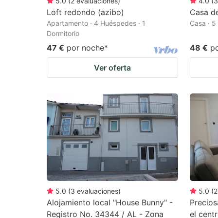
5.0
(
2
evaluaciones
)
4.0
(
3
Loft redondo (azibo)
Casa de
Apartamento · 4 Huéspedes · 1
Casa · 5
Dormitorio
47 €
por noche
*
48 €
p
Ver oferta
5.0
(
3
evaluaciones
)
5.0
(
2
Alojamiento local "House Bunny" -
Precios
Registro No. 34344 / AL - Zona
el cent