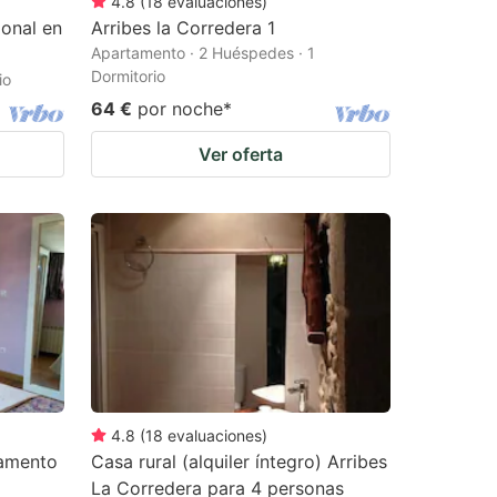
4.8
(
18
evaluaciones
)
ional en
Arribes la Corredera 1
Apartamento · 2 Huéspedes · 1
Dormitorio
io
64 €
por noche
*
Ver oferta
4.8
(
18
evaluaciones
)
tamento
Casa rural (alquiler íntegro) Arribes
La Corredera para 4 personas