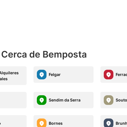
s Cerca de Bemposta
Alquileres
Felgar
Ferra
ales
Sendim da Serra
Souto
o
Bornes
Brun