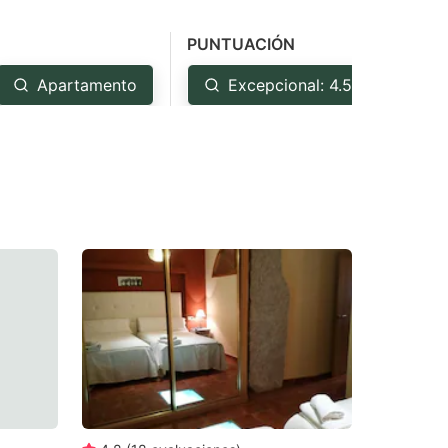
PUNTUACIÓN
Apartamento
Excepcional: 4.5+
M