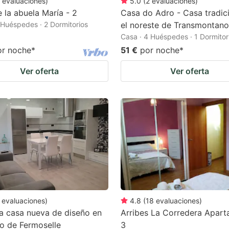
evaluaciones
)
5.0
(
2
evaluaciones
)
 la abuela María - 2
Casa do Adro - Casa tradic
 Huéspedes · 2 Dormitorios
el noreste de Transmontano
Casa · 4 Huéspedes · 1 Dormitor
or noche
*
51 €
por noche
*
Ver oferta
Ver oferta
evaluaciones
)
4.8
(
18
evaluaciones
)
a casa nueva de diseño en
Arribes La Corredera Apar
ro de Fermoselle
3