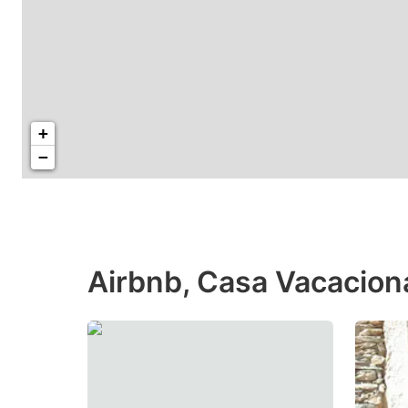
+
−
Airbnb, Casa Vacacio