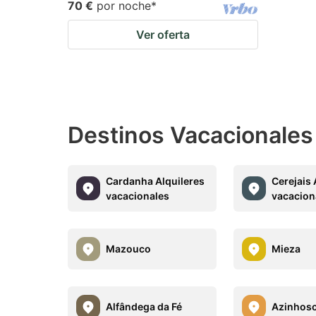
70 €
por noche
*
Ver oferta
Destinos Vacacionale
Cardanha Alquileres
Cerejais 
vacacionales
vacacion
Mazouco
Mieza
Alfândega da Fé
Azinhos