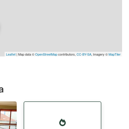
Leaflet
| Map data ©
OpenStreetMap
contributors,
CC-BY-SA
, Imagery ©
MapTiler
a