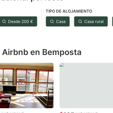
e
TIPO DE ALOJAMIENTO
estion
ark
Desde 200 €
Casa
Casa rural
ey
t
e Airbnb en Bemposta
e
eyboard
ortcuts
r
hanging
tes.