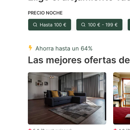
the
th
PRECIO NOCHE
question
qu
mark
m
Hasta 100 €
100 € - 199 €
key
k
to
to
Ahorra hasta un 64%
get
ge
Las mejores ofertas d
the
th
keyboard
k
shortcuts
sh
for
fo
changing
c
dates.
da