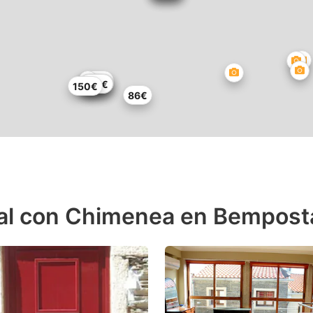
573€
108€
198€
126€
150€
86€
nal con Chimenea en Bempost