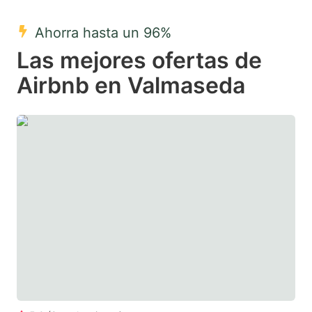
mark
mark
Ahorra hasta un 96%
key
key
Las mejores ofertas de
to
to
get
get
Airbnb en Valmaseda
the
the
keyboard
keyboard
shortcuts
shortcuts
for
for
changing
changing
dates.
dates.