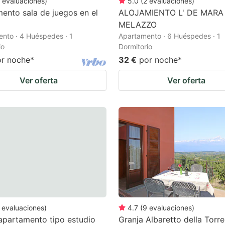
evaluaciones
)
5.0
(
2
evaluaciones
)
ento sala de juegos en el
ALOJAMIENTO L' DE MARA
MELAZZO
nto · 4 Huéspedes · 1
Apartamento · 6 Huéspedes · 1
io
Dormitorio
or noche
*
32 €
por noche
*
Ver oferta
Ver oferta
evaluaciones
)
4.7
(
9
evaluaciones
)
partamento tipo estudio
Granja Albaretto della Torre