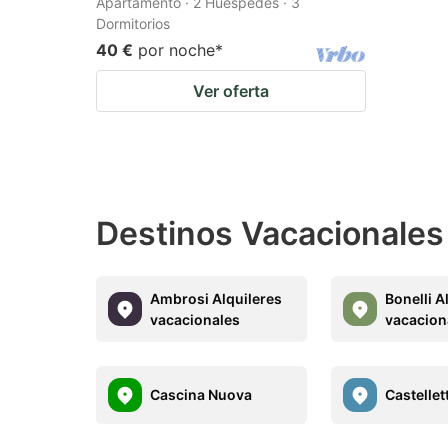
Apartamento · 2 Huéspedes · 3
Dormitorios
40 €
por noche
*
Ver oferta
Destinos Vacacionales 
Ambrosi Alquileres
Bonelli A
vacacionales
vacacion
Cascina Nuova
Castellet