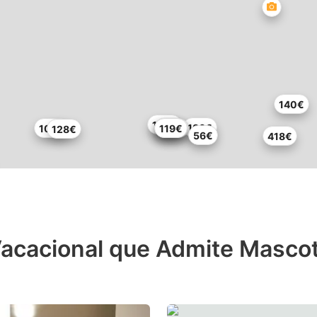
140€
107€
186€
100€
107€
117€
119€
128€
56€
418€
acacional que Admite Mascot