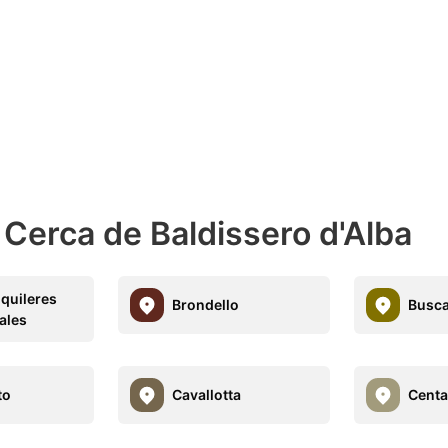
Cerca de Baldissero d'Alba
lquileres
Brondello
Busc
ales
to
Cavallotta
Centa