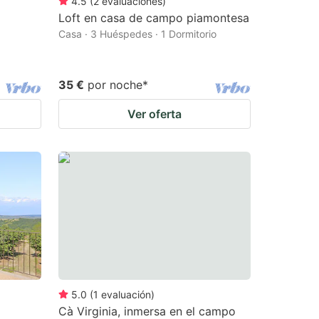
4.5
(
2
evaluaciones
)
Loft en casa de campo piamontesa
Casa · 3 Huéspedes · 1 Dormitorio
35 €
por noche
*
Ver oferta
5.0
(
1
evaluación
)
Cà Virginia, inmersa en el campo