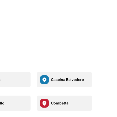
a
Cascina Belvedere
llo
Combetta