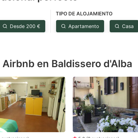
e
TIPO DE ALOJAMIENTO
estion
ark
Desde 200 €
Apartamento
Casa
ey
t
 Airbnb en Baldissero d'Alba
e
eyboard
ortcuts
r
hanging
tes.