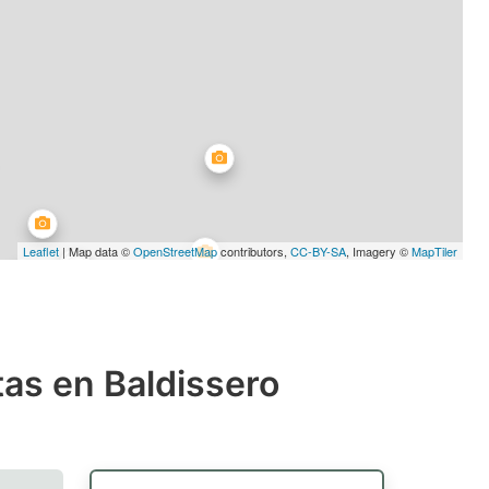
Leaflet
| Map data ©
OpenStreetMap
contributors,
CC-BY-SA
, Imagery ©
MapTiler
as en Baldissero