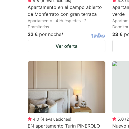
4.8
(
5
evaluaciones
)
4.8
(
4
Apartamento en el campo abierto
apartam
de Monferrato con gran terraza
verde
Apartamento · 4 Huéspedes · 2
Apartame
Dormitorios
Dormitor
22 €
por noche
*
23 €
p
Ver oferta
4.0
(
4
evaluaciones
)
5.0
(
2
EN apartamento Turín PINEROLO
Nuevo a