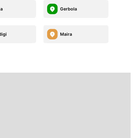
la
Gerbola
digi
Maira