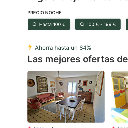
the
th
PRECIO NOCHE
question
qu
mark
m
Hasta 100 €
100 € - 199 €
key
k
to
to
Ahorra hasta un 84%
get
ge
Las mejores ofertas de
the
th
keyboard
k
shortcuts
sh
for
fo
changing
c
dates.
da