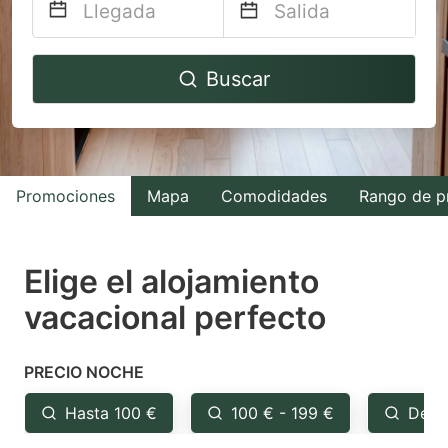
Navigate
Navigate
Buscar
forward
backward
to
to
interact
interact
with
with
Promociones
Mapa
Comodidades
Rango de p
the
the
calendar
calendar
and
and
Elige el alojamiento
select
select
vacacional perfecto
a
a
date.
date.
PRECIO NOCHE
Press
Press
the
the
Hasta 100 €
100 € - 199 €
Desd
question
question