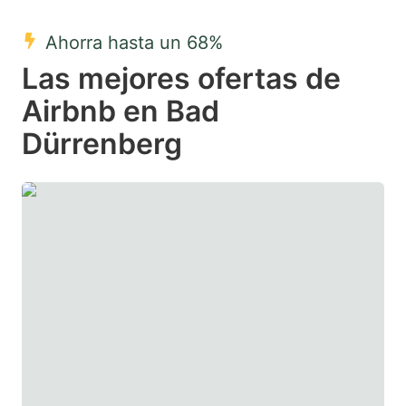
mark
mark
Ahorra hasta un 68%
key
key
Las mejores ofertas de
to
to
get
get
Airbnb en Bad
the
the
Dürrenberg
keyboard
keyboard
shortcuts
shortcuts
for
for
changing
changing
dates.
dates.