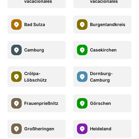
vacacionales
vacacionales
Bad Sulza
Burgenlandkreis
Camburg
Casekirchen
Crölpa-
Dornburg-
Löbschütz
Camburg
Frauenprießnitz
Görschen
Großheringen
Heideland