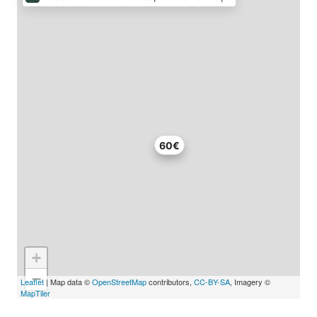
60€
+
−
Leaflet
| Map data ©
OpenStreetMap
contributors,
CC-BY-SA
, Imagery ©
MapTiler