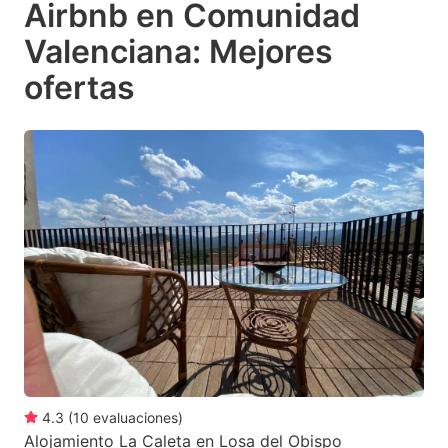
Airbnb en Comunidad
key
key
Valenciana: Mejores
to
to
get
get
ofertas
the
the
keyboard
keyboard
shortcuts
shortcuts
for
for
changing
changing
dates.
dates.
4.3
(
10
evaluaciones
)
Alojamiento La Caleta en Losa del Obispo