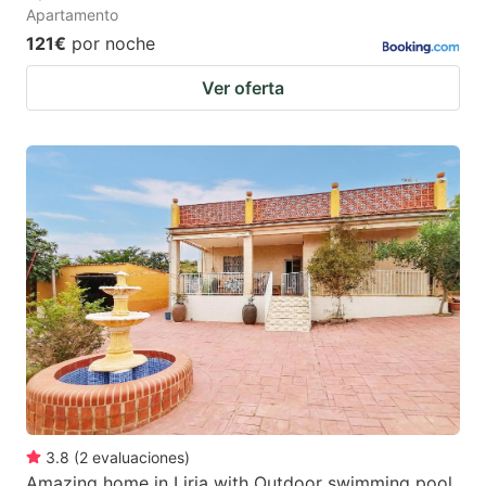
Apartamento
121€
por noche
Ver oferta
3.8
(
2
evaluaciones
)
Amazing home in Liria with Outdoor swimming pool