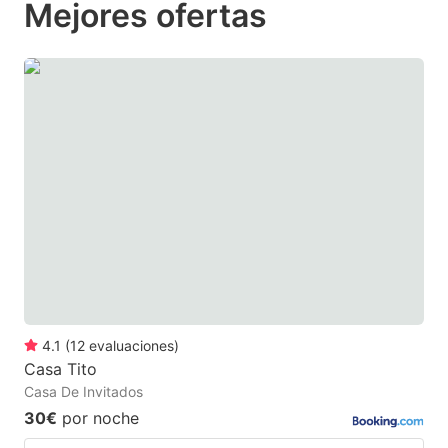
Mejores ofertas
to
to
get
get
the
the
keyboard
keyboard
shortcuts
shortcuts
for
for
changing
changing
dates.
dates.
4.1
(
12
evaluaciones
)
Casa Tito
Casa De Invitados
30€
por noche