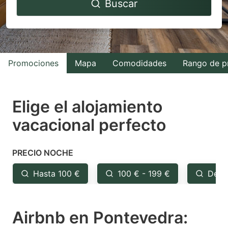
Buscar
forward
backward
to
to
interact
interact
with
with
Promociones
Mapa
Comodidades
Rango de p
the
the
calendar
calendar
and
and
Elige el alojamiento
select
select
vacacional perfecto
a
a
date.
date.
PRECIO NOCHE
Press
Press
the
the
Hasta 100 €
100 € - 199 €
Desd
question
question
mark
mark
Airbnb en Pontevedra:
key
key