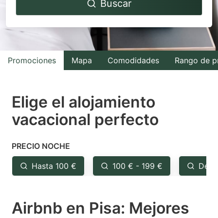
Buscar
forward
backward
to
to
interact
interact
with
with
Promociones
Mapa
Comodidades
Rango de p
the
the
calendar
calendar
and
and
Elige el alojamiento
select
select
vacacional perfecto
a
a
date.
date.
PRECIO NOCHE
Press
Press
the
the
Hasta 100 €
100 € - 199 €
Desd
question
question
mark
mark
Airbnb en Pisa: Mejores
key
key