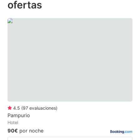
ofertas
to
to
get
get
the
the
keyboard
keyboard
shortcuts
shortcuts
for
for
changing
changing
dates.
dates.
4.5
(
97
evaluaciones
)
Pampurio
Hotel
90€
por noche