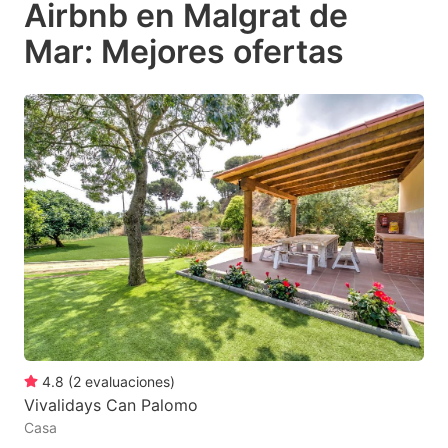
Airbnb en Malgrat de
key
key
Mar: Mejores ofertas
to
to
get
get
the
the
keyboard
keyboard
shortcuts
shortcuts
for
for
changing
changing
dates.
dates.
4.8
(
2
evaluaciones
)
Vivalidays Can Palomo
Casa