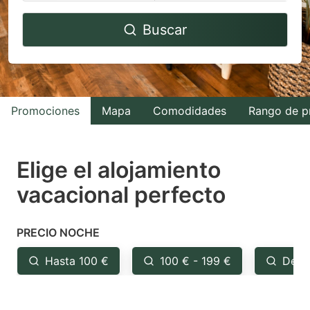
Navigate
Navigate
Buscar
forward
backward
to
to
interact
interact
with
with
Promociones
Mapa
Comodidades
Rango de p
the
the
calendar
calendar
and
and
Elige el alojamiento
select
select
vacacional perfecto
a
a
date.
date.
PRECIO NOCHE
Press
Press
the
the
Hasta 100 €
100 € - 199 €
Desd
question
question
mark
mark