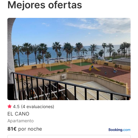
Mejores ofertas
to
to
get
get
the
the
keyboard
keyboard
shortcuts
shortcuts
for
for
changing
changing
dates.
dates.
4.5
(
4
evaluaciones
)
EL CANO
Apartamento
81€
por noche