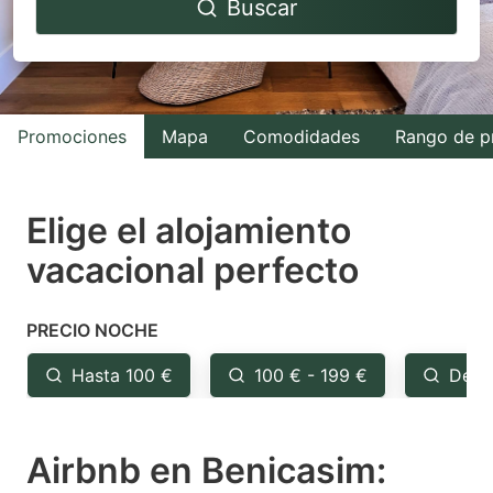
Buscar
forward
backward
to
to
interact
interact
with
with
Promociones
Mapa
Comodidades
Rango de p
the
the
calendar
calendar
and
and
Elige el alojamiento
select
select
vacacional perfecto
a
a
date.
date.
PRECIO NOCHE
Press
Press
the
the
Hasta 100 €
100 € - 199 €
Desd
question
question
mark
mark
Airbnb en Benicasim:
key
key