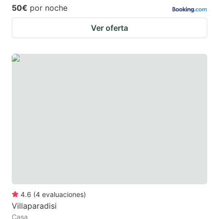
50€
por noche
Ver oferta
4.6
(
4
evaluaciones
)
Villaparadisi
Casa