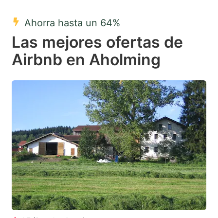
mark
mark
Ahorra hasta un 64%
key
key
Las mejores ofertas de
to
to
get
get
Airbnb en Aholming
the
the
keyboard
keyboard
shortcuts
shortcuts
for
for
changing
changing
dates.
dates.