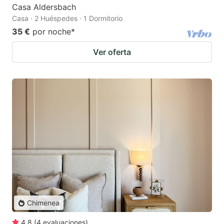
Casa Aldersbach
Casa · 2 Huéspedes · 1 Dormitorio
35 €
por noche
*
Ver oferta
Chimenea
4.8
(
4
evaluaciones
)