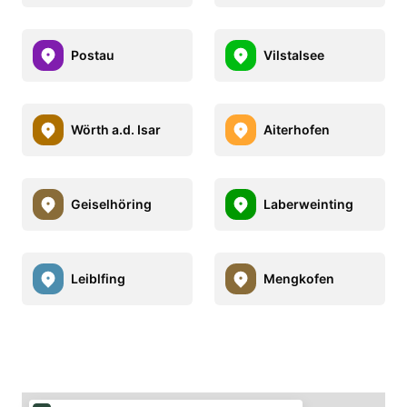
Postau
Vilstalsee
Wörth a.d. Isar
Aiterhofen
Geiselhöring
Laberweinting
Leiblfing
Mengkofen