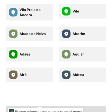
Vila Praia de
Vile
Âncora
Abade de Neiva
Aborim
Adães
Aguiar
Airó
Aldreu
Buscar mientras me desplazo en el mapa