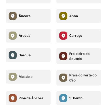
Âncora
Anha
Areosa
Carreço
Freixieiro de
Darque
Soutelo
Praia do Forte do
Meadela
Cão
Riba de Âncora
S. Bento