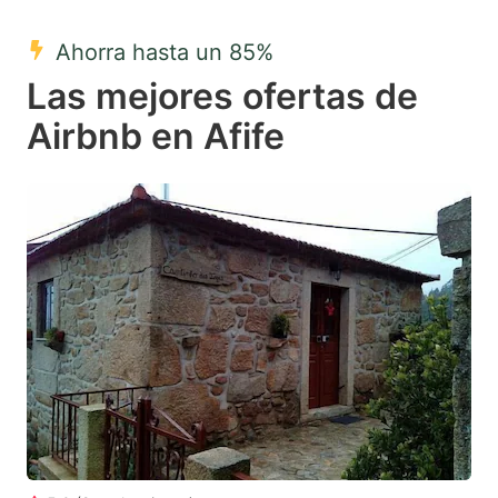
mark
mark
Ahorra hasta un 85%
key
key
Las mejores ofertas de
to
to
get
get
Airbnb en Afife
the
the
keyboard
keyboard
shortcuts
shortcuts
for
for
changing
changing
dates.
dates.